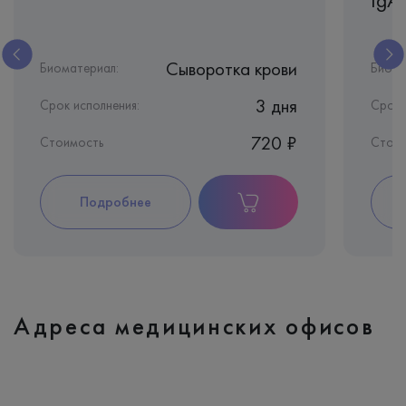
Сыворотка крови
Биоматериал:
Биома
3 дня
Срок исполнения:
Срок 
720 ₽
Стоимость
Стои
Подробнее
Адреса медицинских офисов