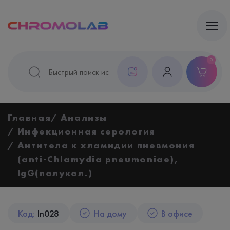
0
Главная
Анализы
Инфекционная серология
Антитела к хламидии пневмония
(anti-Chlamydia pneumoniae),
IgG(полукол.)
Код:
In028
На дому
В офисе