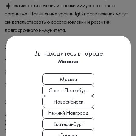
эффективности лечения и оценки иммунного ответа
организма. Повышенные уровни IgG после лечения могут
свидетельствовать о восстановлении и развитии
долгосрочного иммунитета.
Заболевания
Вы находитесь в городе
Атипичная пневмония
Москва
Бронхит
Москва
Фарингит
Санкт-Петербург
Симптомы
Новосибирск
Нижний Новгород
Симптомы инфекции могут включать: Лихорадка Кашель
(часто сухой) Боль в горле Головная боль Усталость
Екатеринбург
Одышка Боль в груди
Самара