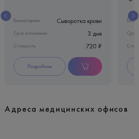
Сыворотка крови
Биоматериал:
Биома
3 дня
Срок исполнения:
Срок 
720 ₽
Стоимость
Стои
Подробнее
Адреса медицинских офисов