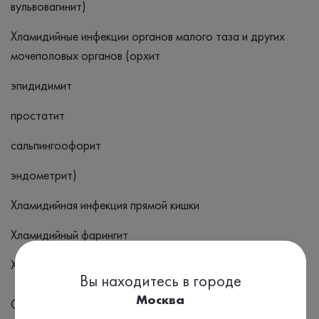
вульвовагинит)
Хламидийные инфекции органов малого таза и других
мочеполовых органов (орхит
эпидидимит
простатит
сальпингоофорит
эндометрит)
Хламидийная инфекция прямой кишки
Хламидийный фарингит
Хламидийный конъюнктивит
Вы находитесь в городе
Москва
Симптомы