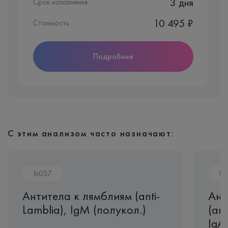
3 дня
Срок исполнения:
10 495 ₽
Стоимость
Подробнее
С этим анализом часто назначают:
In057
In
Антитела к лямблиям (anti-
Ант
Lamblia), IgМ (полукол.)
(ant
IgA