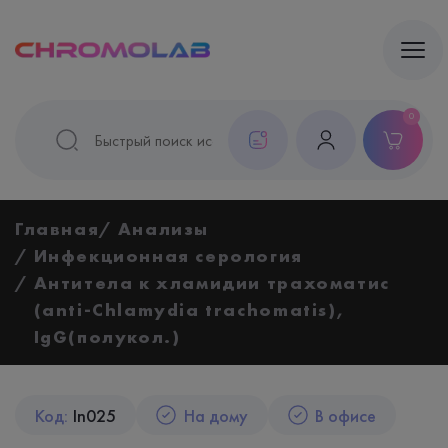
0
Главная
Анализы
Инфекционная серология
Антитела к хламидии трахоматис
(anti-Chlamydia trachomatis),
IgG(полукол.)
Код:
In025
На дому
В офисе