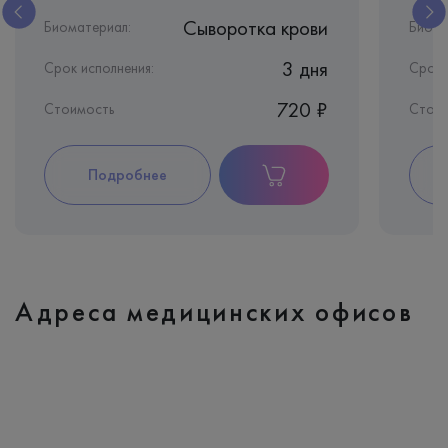
Сыворотка крови
Биоматериал:
Биома
3 дня
Срок исполнения:
Срок 
720 ₽
Стоимость
Стои
Подробнее
Адреса медицинских офисов