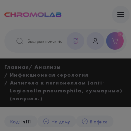
0
Главная
Анализы
Инфекционная серология
Антитела к легионеллам (anti-
Legionella pneumophila, суммарные)
(полукол.)
Код:
In111
На дому
В офисе