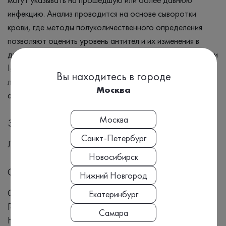
инфекцию. Анализ проводится на основе сыворотки
крови, где методы полуколичественного определения
позволяют оценить уровень антител и их изменения в
динамике заболевания. Положительные результаты IgM и
IgG могут помочь врачам подтвердить диагноз
Вы находитесь в городе
легионеллеза и решить о необходимости
Москва
антибактериальной терапии.
Москва
Заболевания
Санкт-Петербург
Легионеллез
Новосибирск
Симптомы
Нижний Новгород
Симптомы: Лихорадка Кашель Одышка Мышечные боли
Екатеринбург
Головная боль Дрожь и озноб Спутанность сознания
Самара
Нарушения со стороны органов ЖКТ