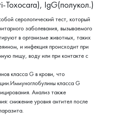
i-Toxocara), IgG(полукол.)
собой серологический тест, который
зитарного заболевания, вызываемого
ируют в организме животных, таких
озяином, и инфекция происходит при
нную пищу, воду или при контакте с
нов класса G в крови, что
кции.Иммуноглобулины класса G
фицирования. Анализ также
ия: снижение уровня антител после
паразита.