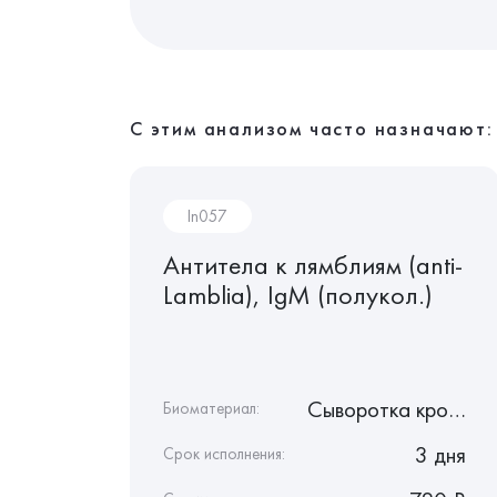
С этим анализом часто назначают:
In057
Антитела к лямблиям (anti-
ерному
Lamblia), IgМ (полукол.)
NA),
Сыворотка крови
Сыворотка крови
Биоматериал:
3 дня
3 дня
Срок исполнения: