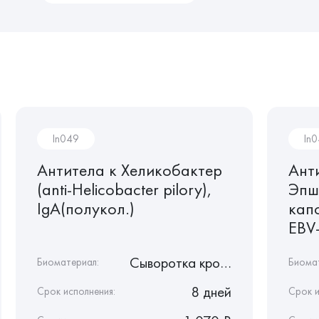
In049
In
Антитела к Хеликобактер
Ант
(anti-Helicobacter pilory),
Эпш
IgA(полукол.)
капс
EBV-
Сыворотка крови
Биоматериал:
Биома
8 дней
Срок исполнения:
Срок и