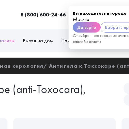
Вы находитесь в городе
8 (800) 600-24-46
Москва
П
Москва
Да верно
Выбрать др
От выбранного города зависят 
нализы
Выезд на дом
Приём врачей
Сотрудниче
способы оплаты
ная серология
Антитела к Токсокаре (ant
е (anti-Toxocara),