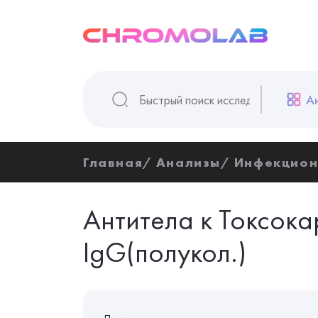
А
Главная
Анализы
Инфекцион
Антитела к Токсокар
IgG(полукол.)