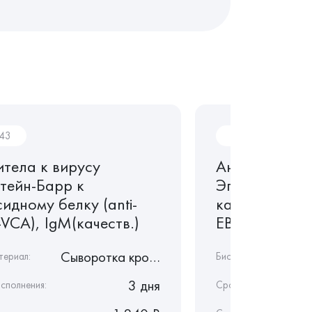
043
In042
итела к вирусу
Антитела к в
тейн-Барр к
Эпштейн-Бар
идному белку (anti-
капсидному бе
VCA), IgM(качеств.)
EBV, VCA), Ig
Сыворотка крови
териал:
Биоматериал:
3 дня
сполнения:
Срок исполнения: