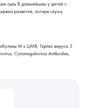
кже сыпь В дальнейшем у детей с
ржка развития, потеря слуха,
лбулины M к ЦМВ, Герпес вируса 5
irus, Cytomegalovirus Antibodies,