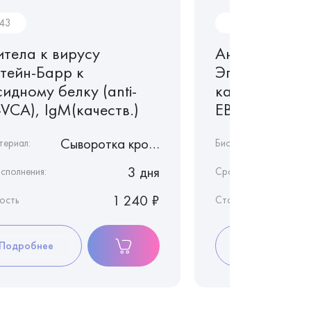
043
In042
итела к вирусу
Антитела к в
тейн-Барр к
Эпштейн-Бар
идному белку (anti-
капсидному бе
VCA), IgM(качеств.)
EBV, VCA), Ig
Сыворотка крови
териал:
Биоматериал:
3 дня
сполнения:
Срок исполнения:
1 240 ₽
ость
Стоимость
Подробнее
Подробнее