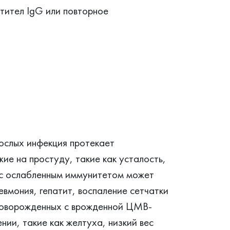
нтител IgG или повторное
ослых инфекция протекает
ие на простуду, такие как усталость,
 с ослабленным иммунитетом может
евмония, гепатит, воспаление сетчатки
 новорожденных с врожденной ЦМВ-
ии, такие как желтуха, низкий вес