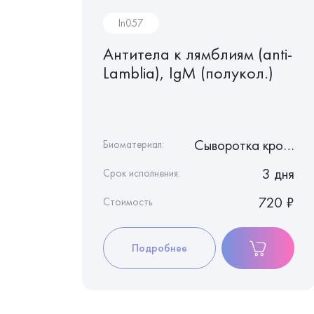
In057
Антитела к лямблиям (anti-
ерному
Lamblia), IgМ (полукол.)
NA),
Сыворотка крови
Сыворотка крови
Биоматериал:
3 дня
3 дня
Срок исполнения:
1 240 ₽
720 ₽
Стоимость
Подробнее