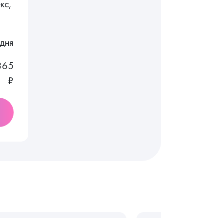
кс,
дня
365
₽