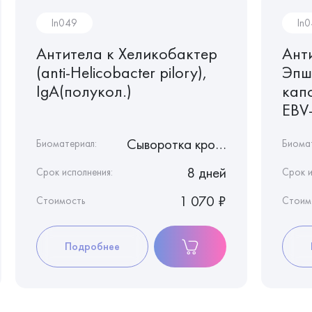
In049
In
Антитела к Хеликобактер
Ант
(anti-Helicobacter pilory),
Эпш
IgA(полукол.)
капс
EBV-
Сыворотка крови
Биоматериал:
Биома
8 дней
Срок исполнения:
Срок и
1 070 ₽
Стоимость
Стоим
Подробнее