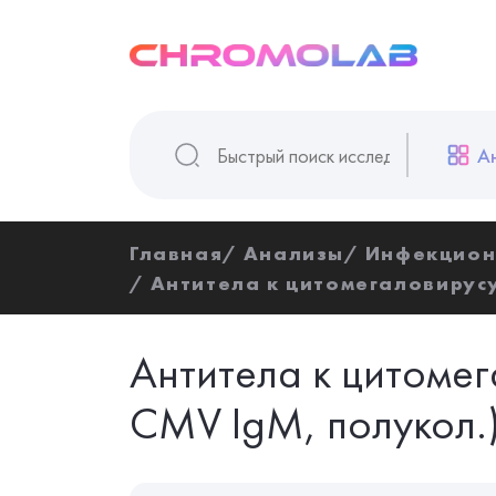
А
Главная
Анализы
Инфекцион
Антитела к цитомегаловирусу,
Антитела к цитомег
CMV IgM, полукол.