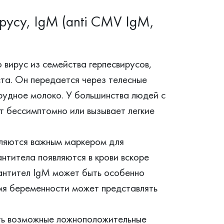
русу, IgM (anti CMV IgM,
 вирус из семейства герпесвирусов,
та. Он передается через телесные
грудное молоко. У большинства людей с
 бессимптомно или вызывает легкие
вляются важным маркером для
антитела появляются в крови вскоре
антител IgM может быть особенно
мя беременности может представлять
ть возможные ложноположительные