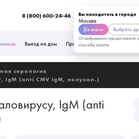
Вы находитесь в городе
8 (800) 600-24-46
Москва
П
Москва
Да верно
Выбрать др
От выбранного города зависят 
нализы
Выезд на дом
Приём врачей
Сотрудниче
способы оплаты
ная серология
 IgM (anti CMV IgM, полукол.)
аловирусу, IgM (anti
)