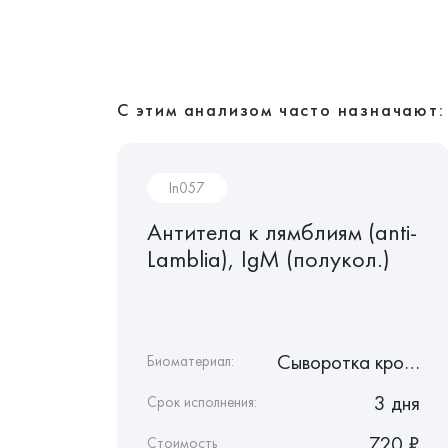
С этим анализом часто назначают:
In057
Антитела к лямблиям (anti-
ерному
Lamblia), IgМ (полукол.)
NA),
Сыворотка крови
Сыворотка крови
Биоматериал:
3 дня
3 дня
Срок исполнения:
1 240 ₽
720 ₽
Стоимость