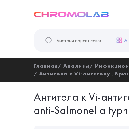
А
Главная
Анализы
Инфекцион
Антитела к Vi-aнтигену ,брюш
Антитела к Vi-aнти
anti-Salmonella typh