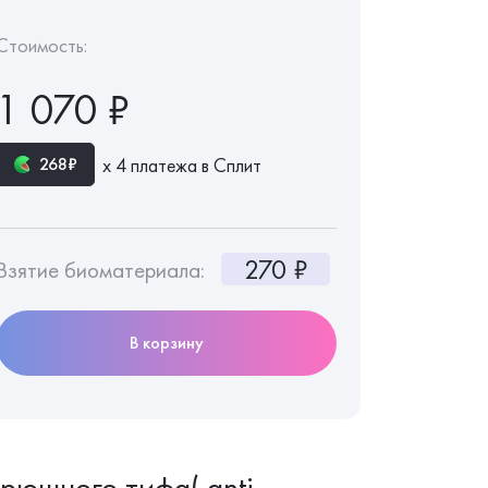
Стоимость:
1 070 ₽
х 4 платежа в Сплит
268₽
270 ₽
Взятие биоматериала:
В корзину
брюшного тифа( anti-