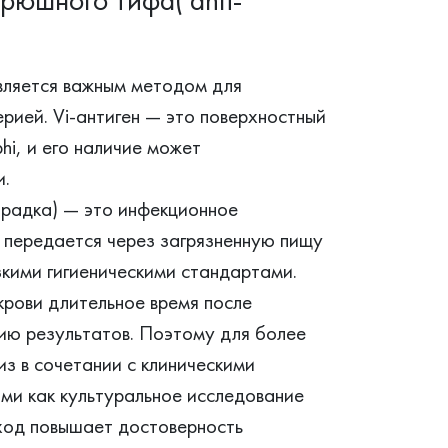
 является важным методом для
рией. Vi-антиген — это поверхностный
hi, и его наличие может
и.
орадка) — это инфекционное
о передается через загрязненную пищу
изкими гигиеническими стандартами.
крови длительное время после
ию результатов. Поэтому для более
з в сочетании с клиническими
ми как культуральное исследование
ход повышает достоверность