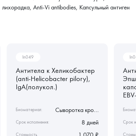
лихорадка, Anti-Vi antibodies, Капсульный антиген
In049
In
Антитела к Хеликобактер
Ант
(anti-Helicobacter pilory),
Эпш
IgA(полукол.)
капс
EBV-
Сыворотка крови
Биоматериал:
Биома
8 дней
Срок исполнения:
Срок и
1 070 ₽
Стоимость
Стоим