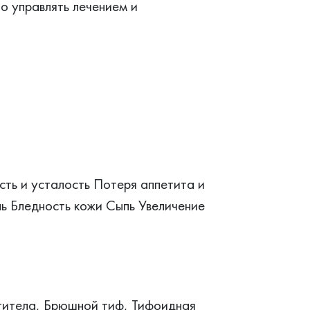
о управлять лечением и
ть и усталость Потеря аппетита и
ль Бледность кожи Сыпь Увеличение
антитела, Брюшной тиф, Тифоидная