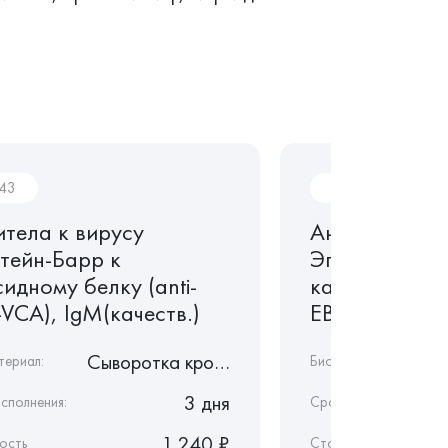
043
In042
итела к вирусу
Антитела к в
тейн-Барр к
Эпштейн-Бар
идному белку (anti-
капсидному бе
VCA), IgM(качеств.)
EBV, VCA), Ig
Сыворотка крови
териал:
Биоматериал:
3 дня
сполнения:
Срок исполнения:
1 240 ₽
ость
Стоимость