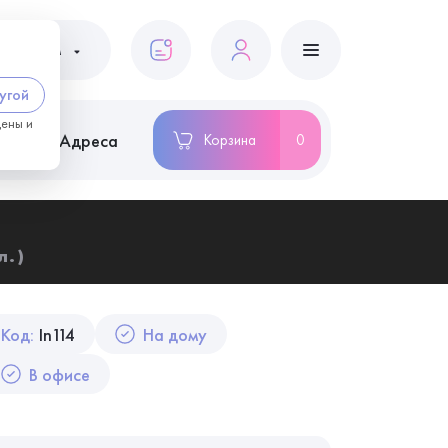
ациентам
угой
цены и
ство
Адреса
Корзина
0
л.)
Код:
In114
На дому
В офисе