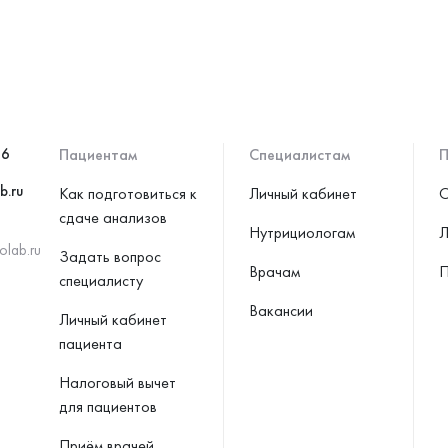
46
Пациентам
Специалистам
П
b.ru
Как подготовиться к
Личный кабинет
С
сдаче анализов
Нутрициологам
Л
olab.ru
Задать вопрос
Врачам
П
специалисту
Вакансии
Личный кабинет
пациента
Налоговый вычет
для пациентов
Приём врачей