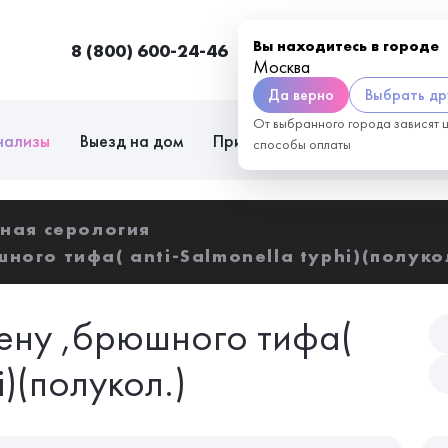
Вы находитесь в городе
8 (800) 600-24-46
Москва
П
Москва
Да верно
Выбрать др
От выбранного города зависят 
нализы
Выезд на дом
Приём врачей
Сотрудниче
способы оплаты
ная серология
ного тифа( anti-Salmonella typhi)(полуко
гену ,брюшного тифа(
i)(полукол.)