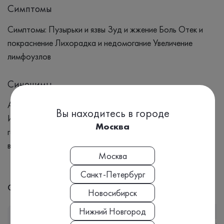
Симптомы
Симптомы: Пузырьки и язвы Зуд и жжение Боль Отек и
покраснение Лихорадка и недомогание Увеличение
лимфоузлов
Синонимы
Антитела к вирусу простого герпеса1 типа,
Вы находитесь в городе
Иммуноглобулины M к вирусу герпеса, Вирус простого
Москва
герпеса 1 типа, Herpes simplex virus I, ДНК-содержащий
вирус, Болезненные пузырьки, Лабиальный герпес
Москва
Санкт-Петербург
С этим анализом часто назначают:
Новосибирск
Нижний Новгород