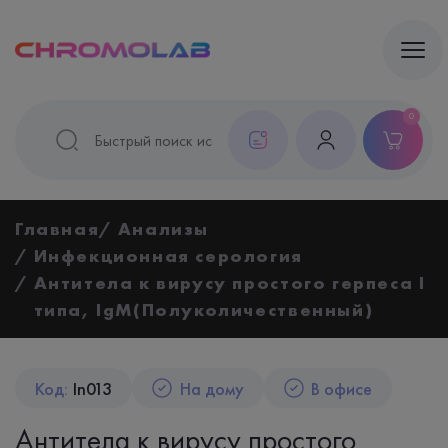
0
Главная
Анализы
Инфекционная серология
Антитела к вирусу простого герпеса I
типа, IgM(Полуколичественный)
Код:
In013
На дому
В офисе
Антитела к вирусу простого