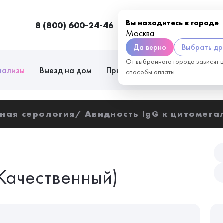
Вы находитесь в городе
8 (800) 600-24-46
Москва
П
Москва
Да верно
Выбрать др
От выбранного города зависят 
нализы
Выезд на дом
Приём врачей
Сотрудниче
способы оплаты
ная серология
Авидность IgG к цитомега
Качественный)