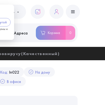
ациентам
угой
цены и
ство
Адреса
Корзина
0
ловирусу(Качественный)
Код:
In022
На дому
В офисе