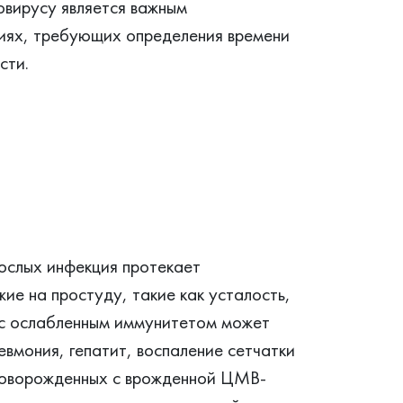
овирусу является важным
циях, требующих определения времени
сти.
ослых инфекция протекает
ие на простуду, такие как усталость,
 с ослабленным иммунитетом может
евмония, гепатит, воспаление сетчатки
 новорожденных с врожденной ЦМВ-