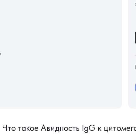
"
Что такое Авидность IgG к цитомег