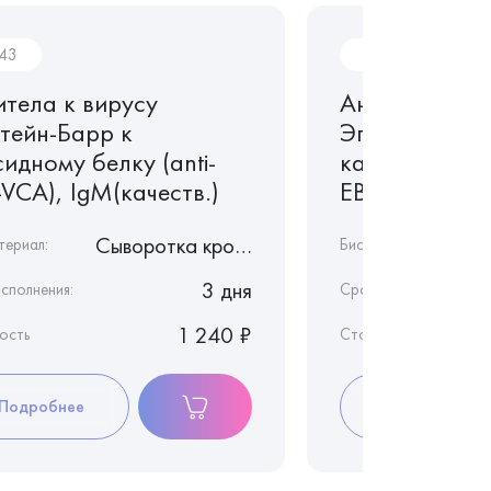
043
In042
итела к вирусу
Антитела к в
тейн-Барр к
Эпштейн-Бар
идному белку (anti-
капсидному бе
VCA), IgM(качеств.)
EBV, VCA), Ig
Сыворотка крови
териал:
Биоматериал:
3 дня
сполнения:
Срок исполнения:
1 240 ₽
ость
Стоимость
Подробнее
Подробнее