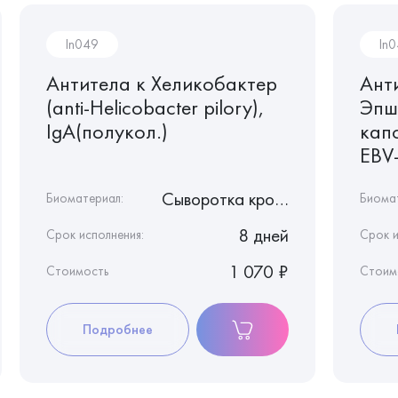
In049
In
Антитела к Хеликобактер
Ант
(anti-Helicobacter pilory),
Эпш
IgA(полукол.)
капс
EBV-
Сыворотка крови
Биоматериал:
Биома
8 дней
Срок исполнения:
Срок и
1 070 ₽
Стоимость
Стоим
Подробнее