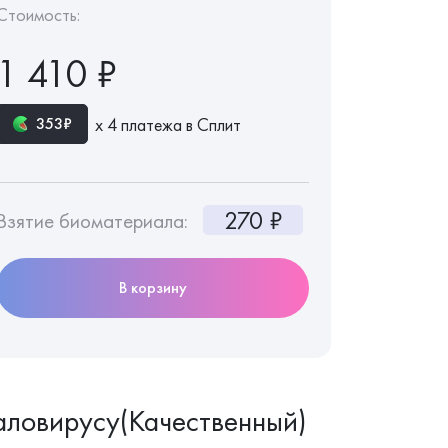
Стоимость:
1 410 ₽
х 4 платежа в Сплит
353₽
270 ₽
Взятие биоматериала:
В корзину
аловирусу(Качественный)