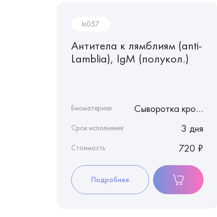
In057
Антитела к лямблиям (anti-
ерному
Lamblia), IgМ (полукол.)
NA),
Сыворотка крови
Сыворотка крови
Биоматериал:
3 дня
3 дня
Срок исполнения:
1 240 ₽
720 ₽
Стоимость
Подробнее