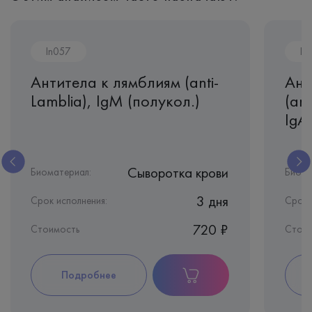
In057
In
Антитела к лямблиям (anti-
Ант
Lamblia), IgМ (полукол.)
(ant
IgA
Сыворотка крови
Биоматериал:
Биома
3 дня
Срок исполнения:
Срок 
720 ₽
Стоимость
Стои
Подробнее