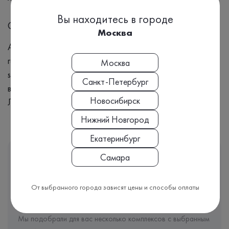
Вы находитесь в городе
Синонимы
Москва
Авидность антител класса IgG к герпесу, Вирус простого
герпеса 1 типа, Вирус простого герпеса 2 типа, Herpes
Москва
simplex virus I, Herpes simplex virus II, ДНК-содержащий
Санкт-Петербург
вирус, Болезненные пузырьки, Язвы, Генитальный герпес,
Новосибирск
Лабиальный герпес, Герпес рта
Нижний Новгород
Екатеринбург
Этот анализ входит
Самара
В КОМПЛЕКС
От выбранного города зависят цены и способы оплаты
Врачи часто назначают именно комплекс анализов, чтобы
видеть полную картину вашего здоровья.
Мы подобрали для вас несколько комплексов с выбранным