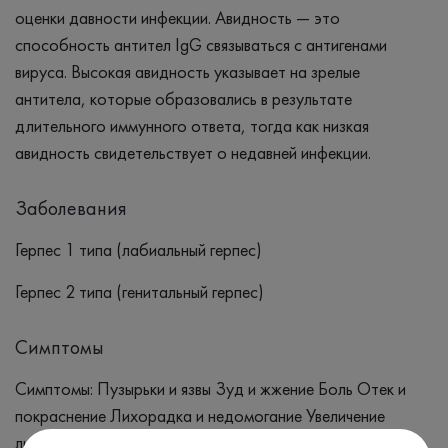
оценки давности инфекции. Авидность — это
способность антител IgG связываться с антигенами
вируса. Высокая авидность указывает на зрелые
антитела, которые образовались в результате
длительного иммунного ответа, тогда как низкая
авидность свидетельствует о недавней инфекции.
Заболевания
Герпес 1 типа (лабиальный герпес)
Герпес 2 типа (генитальный герпес)
Симптомы
Симптомы: Пузырьки и язвы Зуд и жжение Боль Отек и
покраснение Лихорадка и недомогание Увеличение
лимфоузлов