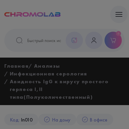
0
Главная
Анализы
Инфекционная серология
Авидность IgG к вирусу простого
герпеса I,II
типа(Полуколичественный)
Код:
In010
На дому
В офисе