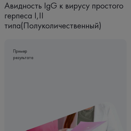
Авидность IgG к вирусу простого
герпеса I,II
типа(Полуколичественный)
Пример
результата