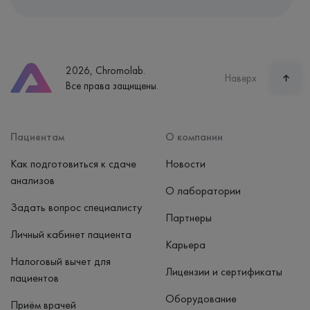
Адрес
Екатеринбург, ул. Щорса, 38к1
Телефон
8 (800) 600-24-46
2026, Chromolab.
Часы работы
Наверх
Все права защищены.
пн-вс: 7:30-15:00
Способ оплаты
Наличные, банковская карта
Пациентам
О компании
Как подготовиться к сдаче
Новости
анализов
О лаборатории
Задать вопрос специалисту
Партнеры
Личный кабинет пациента
Карьера
Налоговый вычет для
Лицензии и сертификаты
пациентов
Оборудование
Приём врачей