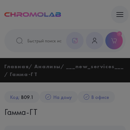
0
Главная
Анализы
___new_services___
Гамма-ГТ
Код:
B09.1
На дому
В офисе
Гамма-ГТ