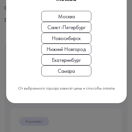
Синонимы
Москва
Гамма-ГТ, ГГТ, Печень, Алкоголь, Желтуха, Слабость
Санкт-Петербург
Новосибирск
Нижний Новгород
Этот анализ входит
В КОМПЛЕКС
Екатеринбург
Врачи часто назначают именно комплекс анализов, чтобы
Самара
видеть полную картину вашего здоровья.
Мы подобрали для вас несколько комплексов с выбранным
От выбранного города зависят цены и способы оплаты
анализом:
Комплекс