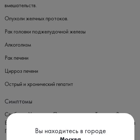
вмешательств.
Опухоли желчных протоков.
Рак головки поджелудочной железы
Алкоголизм
Рак печени
Цирроз печени
Острый и хронический гепатит
Симптомы
Слабость Усталость Потерю аппетита Тошнота Рвота
Боли в животе (особенно в правом подреберье) Желтуха
Вы находитесь в городе
Потемнение мочи или осветление кала Кожный зуд.
Москва