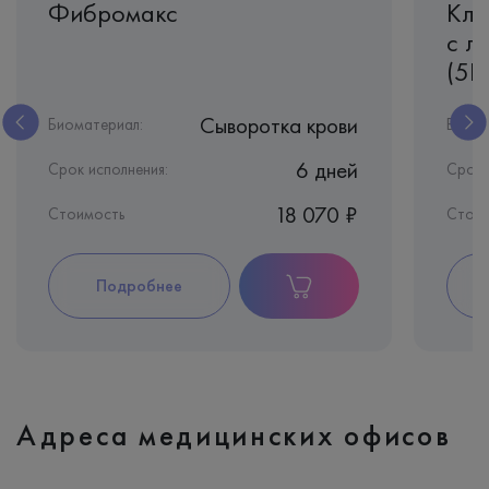
Фибромакс
Кли
с л
(5D
Сыворотка крови
Биоматериал:
Биома
6 дней
Срок исполнения:
Срок 
18 070 ₽
Стоимость
Стои
Подробнее
Адреса медицинских офисов