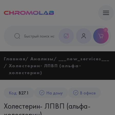
0
Главная
Анализы
___new_services___
Холестерин- ЛПВП (альфа-
холестерин)
Код:
B27.1
На дому
В офисе
Холестерин- ЛПВП (альфа-
холестерин)