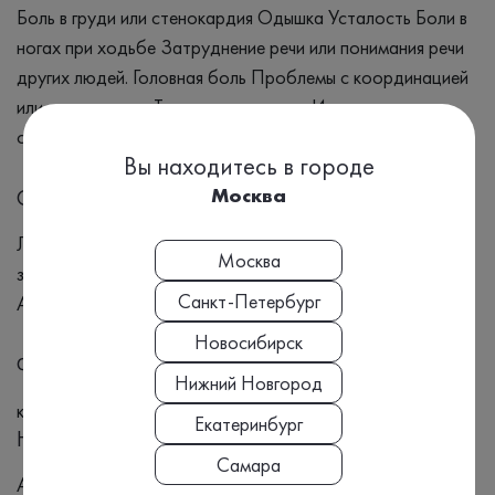
Боль в груди или стенокардия Одышка Усталость Боли в
ногах при ходьбе Затруднение речи или понимания речи
других людей. Головная боль Проблемы с координацией
или равновесием Тошнота или рвота Изменения в
сознании, такие как обмороки, сонливость или кома
Вы находитесь в городе
Москва
Синонимы
ЛПВП, "Хороший" холестерин, Сосудистые
Москва
заболевания, Ишемическая болезнь сердца, Инсульт,
Санкт-Петербург
Аневризма, Холестерин, Липопротеиды, Стенокардия
Новосибирск
Формат выдачи результата
Нижний Новгород
количественно
Екатеринбург
Номенклатура МЗ РФ, Приказ №804н:
Самара
A09.05.004