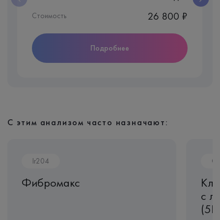
26 800 ₽
Стоимость
Подробнее
С этим анализом часто назначают:
Ir204
CL
Фибромакс
Кли
с л
(5D