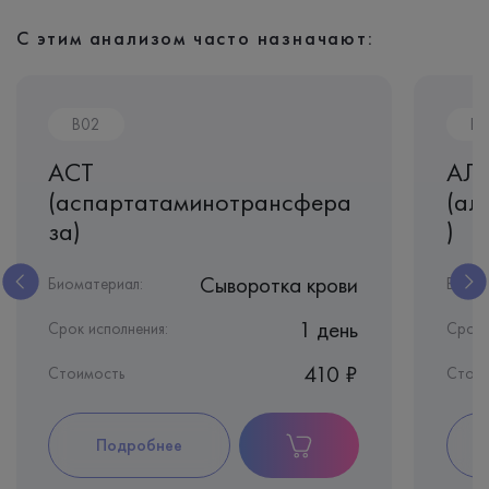
С этим анализом часто назначают:
B02
B0
АСТ
АЛ
(аспартатаминотрансфера
(ал
за)
)
Сыворотка крови
Биоматериал:
Биома
1 день
Срок исполнения:
Срок 
410 ₽
Стоимость
Стои
Подробнее