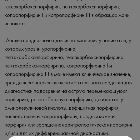
гексакарбоксипорфирин, пентакарбоксипорфирин,
копропорфирин I и копропорфирин III в образцах мочи
человека.
Анализ предназначен для использования у пациентов, у
которых уровни уропорфирина,
гептакарбоксипорфирина, гексакарбоксипорфирина,
пентакарбоксипорфирина, копропорфирина I и
копропорфирина III в моче имеют клиническое значение,
прежде всего в качестве вспомогательного средства для
диагностики подозрения на острую перемежающуюся
порфирию, разнообразную порфирию, дегидратазу
аминолевулиновой кислоты. дефицитная порфирия,
наследственная копропорфирия, поздняя кожная
порфирия или врожденная эритропоэтическая порфирия
и/или для их дифференциальной диагностики.