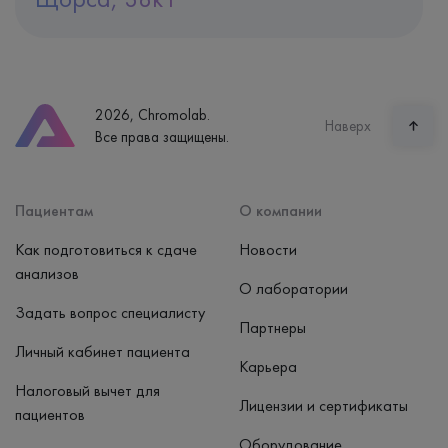
Адрес
Екатеринбург, ул. Щорса, 38к1
Телефон
8 (800) 600-24-46
2026, Chromolab.
Часы работы
Наверх
Все права защищены.
пн-вс: 7:30-15:00
Способ оплаты
Наличные, банковская карта
Пациентам
О компании
Как подготовиться к сдаче
Новости
анализов
О лаборатории
Задать вопрос специалисту
Партнеры
Личный кабинет пациента
Карьера
Налоговый вычет для
Лицензии и сертификаты
пациентов
Оборудование