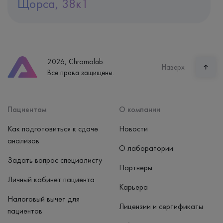
Щорса, 38к1
Адрес
Екатеринбург, ул. Щорса, 38к1
Телефон
8 (800) 600-24-46
2026, Chromolab.
Часы работы
Наверх
Все права защищены.
пн-вс: 7:30-15:00
Способ оплаты
Наличные, банковская карта
Пациентам
О компании
Как подготовиться к сдаче
Новости
анализов
О лаборатории
Задать вопрос специалисту
Партнеры
Личный кабинет пациента
Карьера
Налоговый вычет для
Лицензии и сертификаты
пациентов