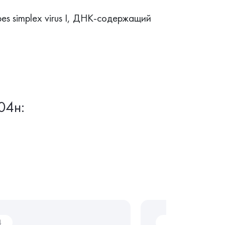
pes simplex virus I, ДНК-содержащий
04н:
4
P03