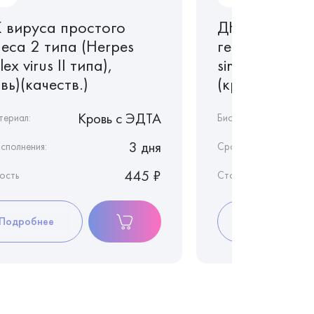
 вируса простого
ДНК вируса 
еса 2 типа (Herpes
герпеса 1 ти
lex virus II типа),
simplex virus I
вь)(качеств.)
(кровь)(качес
Кровь c ЭДТА
териал:
Биоматериал:
3 дня
сполнения:
Срок исполнения:
445 ₽
ость
Стоимость
Подробнее
Подробнее