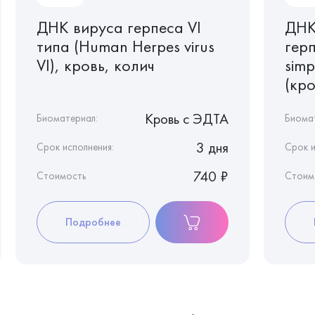
ДНК вируса герпеса VI
ДНК
типа (Human Herpes virus
герп
VI), кровь, колич
simp
(кро
Кровь c ЭДТА
Биоматериал:
Биома
3 дня
Срок исполнения:
Срок и
740 ₽
Стоимость
Стоим
Подробнее