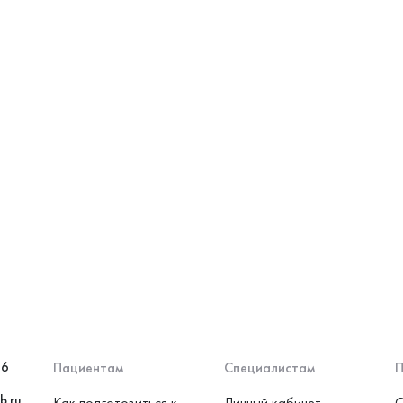
46
Пациентам
Специалистам
П
b.ru
Как подготовиться к
Личный кабинет
С