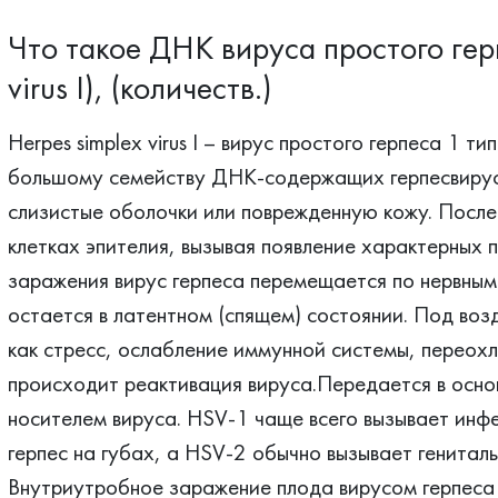
Что такое ДНК вируса простого герп
virus I), (количеств.)
Herpes simplex virus I – вирус простого герпеса 1 т
большому семейству ДНК-содержащих герпесвирусо
слизистые оболочки или поврежденную кожу. После
клетках эпителия, вызывая появление характерных п
заражения вирус герпеса перемещается по нервным 
остается в латентном (спящем) состоянии. Под воз
как стресс, ослабление иммунной системы, переох
происходит реактивация вируса.Передается в осно
носителем вируса. HSV-1 чаще всего вызывает инфек
герпес на губах, а HSV-2 обычно вызывает генитал
Внутриутробное заражение плода вирусом герпеса 