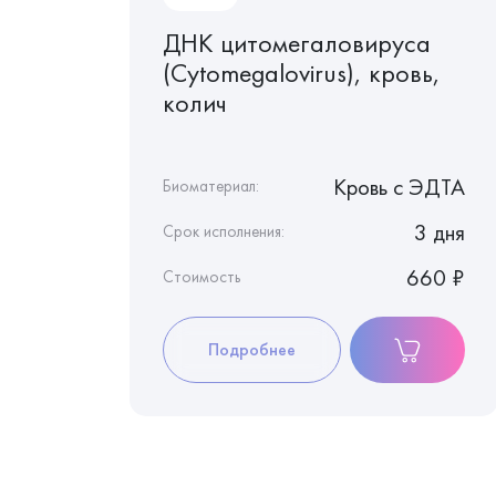
го
ДНК цитомегаловируса
Herpes
(Cytomegalovirus), кровь,
),
колич
 c ЭДТА
Кровь c ЭДТА
Биоматериал:
3 дня
3 дня
Срок исполнения:
440 ₽
660 ₽
Стоимость
Подробнее