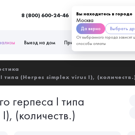
Вы находитесь в городе
8 (800) 600-24-46
Москва
П
Москва
Да верно
Выбрать др
От выбранного города зависят 
нализы
Выезд на дом
Приём врачей
Сотрудниче
способы оплаты
остика
 типа (Herpes simplex virus I), (количеств.
о герпеса I типа
 I), (количеств.)