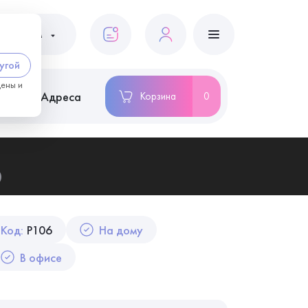
ациентам
угой
цены и
ство
Адреса
Корзина
0
)
Код:
P106
На дому
В офисе