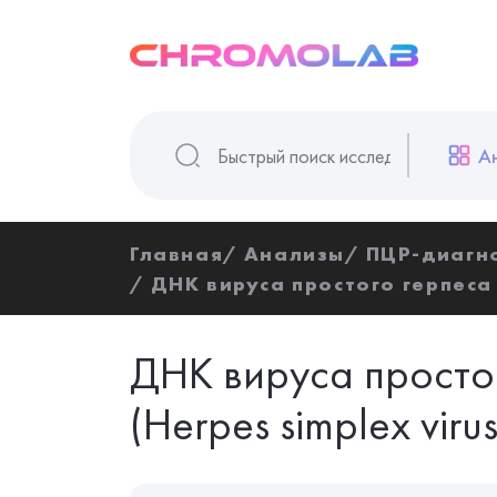
А
Главная
Анализы
ПЦР-диагн
ДНК вируса простого герпеса I
ДНК вируса простог
(Herpes simplex virus