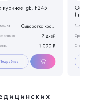
о куриное IgE, F245
Общий иммун
(IgE)
Сыворотка крови
териал:
Биоматериал:
7 дней
сполнения:
Срок исполнения:
1 090 ₽
ость
Стоимость
Подробнее
Подробнее
едицинских