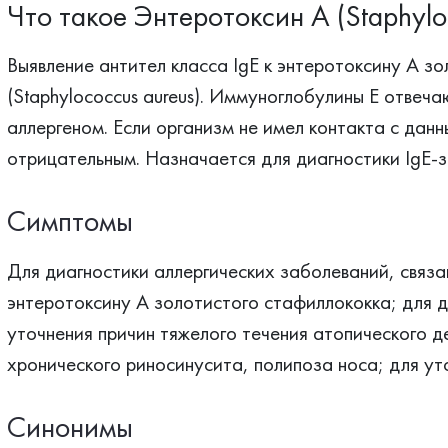
Что такое Энтеротоксин А (Staphylo
Выявление антител класса IgЕ к энтеротоксину А з
(Staphylococcus aureus). Иммуноглобулины Е отвеча
аллергеном. Если организм не имел контакта с данн
отрицательным. Назначается для диагностики IgE-з
Симптомы
Для диагностики аллергических заболеваний, связа
энтеротоксину А золотистого стафиллококка; для д
уточнения причин тяжелого течения атопического д
хронического риносинусита, полипоза носа; для ут
Синонимы