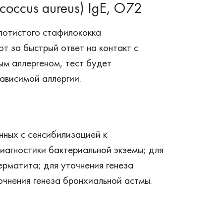
coccus aureus) IgE, O72
олотистого стафилококка
ют за быстрый ответ на контакт с
ым аллергеном, тест будет
ависимой аллергии.
нных с сенсибилизацией к
иагностики бактериальной экземы; для
ерматита; для уточнения генеза
очнения генеза бронхиальной астмы.