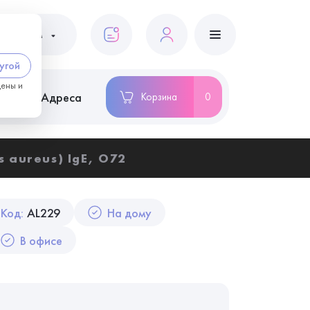
ациентам
угой
цены и
ство
Адреса
Корзина
0
 aureus) IgE, O72
Код:
AL229
На дому
В офисе