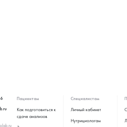
46
Пациентам
Специалистам
П
b.ru
Как подготовиться к
Личный кабинет
С
сдаче анализов
Нутрициологам
Л
olab.ru