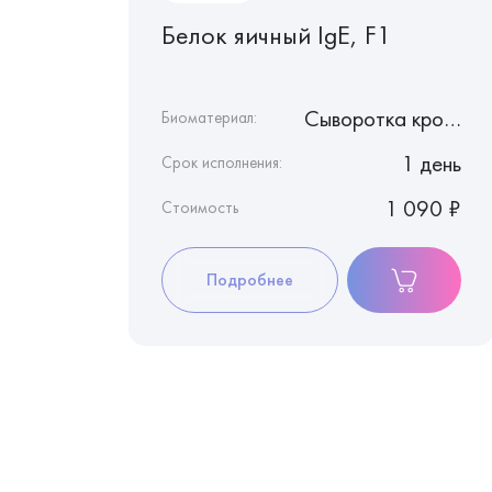
ий
Белок яичный IgE, F1
Сыворотка крови
Сыворотка крови
Биоматериал:
1 день
1 день
Срок исполнения:
1 020 ₽
1 090 ₽
Стоимость
Подробнее