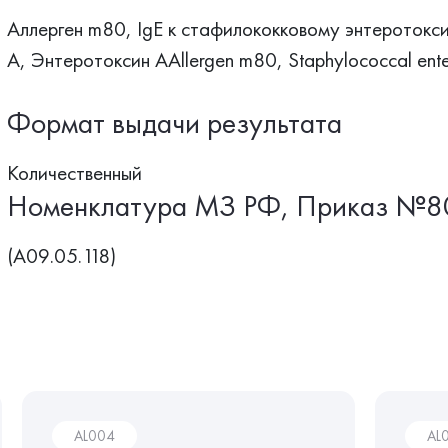
Аллерген m80, IgЕ к стафилококковому энтеротокс
А, Энтеротоксин АAllergen m80, Staphylococcal enter
Формат выдачи результата
Количественный
Номенклатура МЗ РФ, Приказ №8
(A09.05.118)
AL004
AL