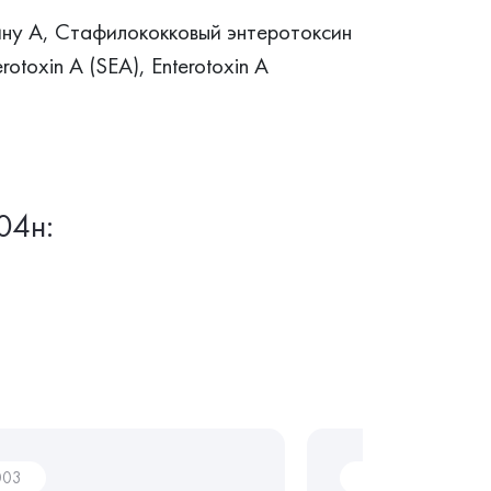
ину А, Стафилококковый энтеротоксин
otoxin A (SEA), Enterotoxin A
04н:
003
AL001