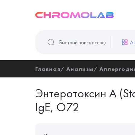
А
Главная
Анализы
Аллергоди
Энтеротоксин А (St
IgE, O72