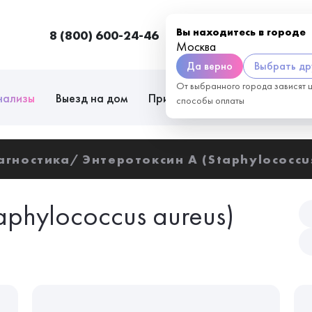
Вы находитесь в городе
8 (800) 600-24-46
Москва
П
Москва
Да верно
Выбрать др
От выбранного города зависят 
нализы
Выезд на дом
Приём врачей
Сотрудниче
способы оплаты
агностика
Энтеротоксин А (Staphylococcus
aphylococcus aureus)