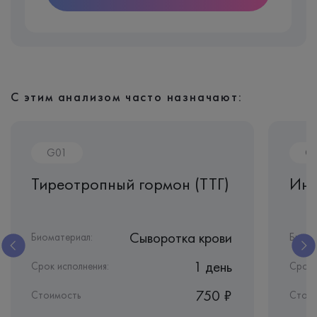
С этим анализом часто назначают:
G01
G
Тиреотропный гормон (ТТГ)
Инг
Сыворотка крови
Биоматериал:
Биома
1 день
Срок исполнения:
Срок 
750 ₽
Стоимость
Стои