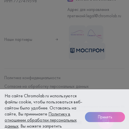
ИНН 7727419598
Адрес для направления
претензий:
legal@chromolab.ru
Наши партнеры
Политика конфиденциальности
Согласие на обработку персональных данных
Договор на оказание мед. услуг
На сайте Chromolab.ru используются
файлы cookie, чтобы пользоваться веб-
Безопасность платежей гарантируется использованием SSL
сайтом было удобнее. Оставаясь на
протокола. Данные вашей банковской карты надежно защищены при
сайте, Вы принимаете
Политику в
оплате онлайн
Принять
отношении обработки персональных
Сайт разработан
megaBit
данных
. Вы можете запретить