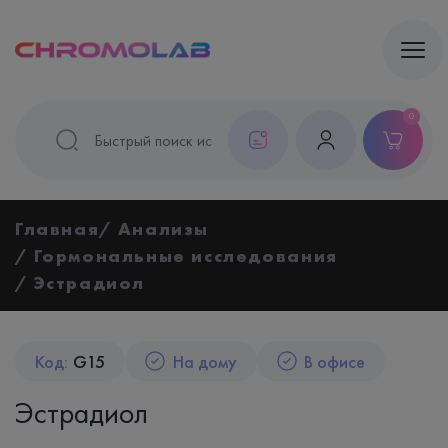
0
Главная
Анализы
Гормональные исследования
Эстрадиол
Код:
G15
На дому
В офисе
Эстрадиол