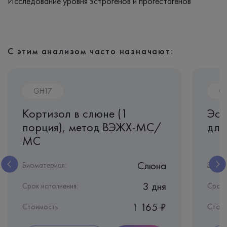
Исследование уровня эстрогенов и прогестагенов
С этим анализом часто назначают:
GH17
G
Кортизол в слюне (1
Эст
порция), метод ВЭЖХ-МС/
для
МС
Слюна
Биоматериал:
Биома
3 дня
Срок исполнения:
Срок 
1 165 ₽
Стоимость
Стои