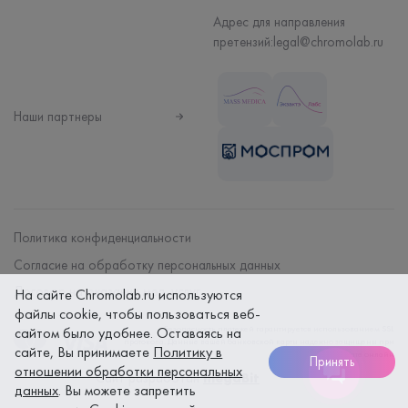
Адрес для направления
претензий:
legal@chromolab.ru
Наши партнеры
Политика конфиденциальности
Согласие на обработку персональных данных
Договор на оказание мед. услуг
На сайте Chromolab.ru используются
файлы cookie, чтобы пользоваться веб-
Безопасность платежей гарантируется использованием SSL
сайтом было удобнее. Оставаясь на
протокола. Данные вашей банковской карты надежно защищены при
сайте, Вы принимаете
Политику в
оплате онлайн
Принять
отношении обработки персональных
Сайт разработан
megaBit
данных
. Вы можете запретить