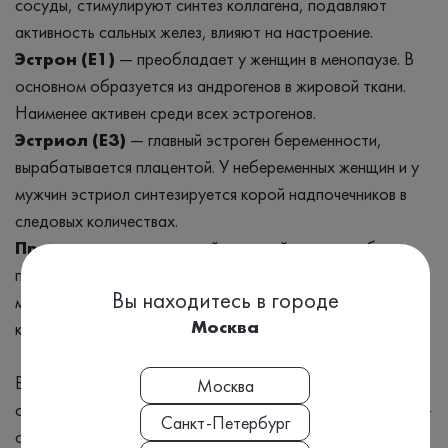
сосуды, стимулируют синтез коллагена, подавляют
активность сальных желез, влияют на настроение.
Эстрон (E1)
— преобладает у женщин в менопаузе. В
основном образуется из андрогенов в жировой ткани.
Наименее активен среди всех эстрогенов.
Эстриол (E3)
— главный эстроген беременности,
вырабатывается плацентой. У небеременных женщин и у
мужчин эстриол синтезируется корой надпочечников в
следовых количествах.
Прегнандиол
- основной конечный продукт обмена
прогестерона. По количеству прегнандиола в моче
Вы находитесь в городе
можно судить об уровне прогестерона в сыворотке
Москва
крови.
В лаборатории CHROMOLAB для определения
Москва
стероидных гормонов в моче применяется хромато-масс-
Санкт-Петербург
спектрометсрический (ХМС) анализ. Преимущества