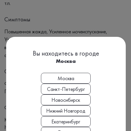
т.п.
Симптомы
Повышенная жажда, Усиленное мочеиспускание,
Утомляемость, Неясность зрения, Повышенная
восприимчивость к инфекциям. Потливость, Повышенный
Вы находитесь в городе
аппетит, Беспокойство.
Москва
Синонимы
Москва
Фруктозамин, Сахарный диабет, Глюкоза, Инсулин,
Санкт-Петербург
Поджелудочная железа, Жажда
Новосибирск
Формат выдачи результата
Нижний Новгород
Количественный
Екатеринбург
Номенклатура МЗ РФ, Приказ №804н: