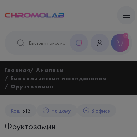
0
Главная
Анализы
Биохимические исследования
Фруктозамин
Код:
B13
На дому
В офисе
Фруктозамин