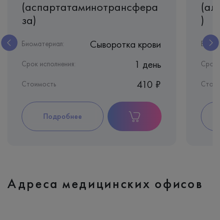
(аспартатаминотрансфера
(ал
за)
)
Сыворотка крови
Биоматериал:
Биома
1 день
Срок исполнения:
Срок 
410 ₽
Стоимость
Стои
Подробнее
Адреса медицинских офисов