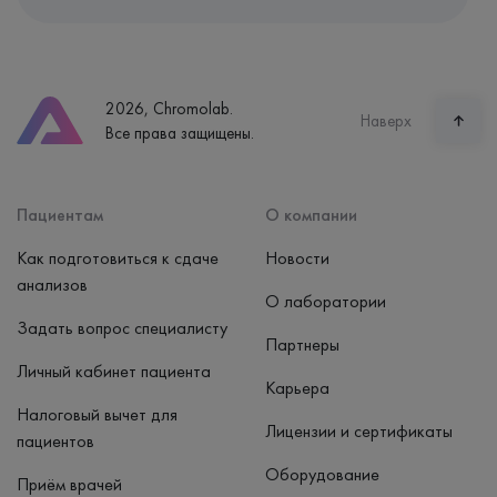
Адрес
Екатеринбург, ул. Щорса, 38к1
Телефон
8 (800) 600-24-46
2026, Chromolab.
Часы работы
Наверх
Все права защищены.
пн-вс: 7:30-15:00
Способ оплаты
Наличные, банковская карта
Пациентам
О компании
Как подготовиться к сдаче
Новости
анализов
О лаборатории
Задать вопрос специалисту
Партнеры
Личный кабинет пациента
Карьера
Налоговый вычет для
Лицензии и сертификаты
пациентов
Оборудование
Приём врачей