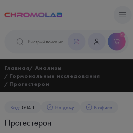
0
Главная
Анализы
Гормональные исследования
Прогестерон
Код:
G14.1
На дому
В офисе
Прогестерон