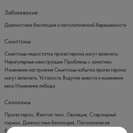
Заболевания
Диагностика бесплодия и патологической беременности
Симптомы
Симптомы недостатка прогестерона могут включать:
Нерегулярные менструации Проблемы с зачатием
Изменения настроения Симптомы избытка прогестерона
могут включать: Усталость Вздутие живота и изменения
веса Изменения либидо
Синонимы
Прогестерон, Желтое тело, Овуляция, Стероидный
гормон, Диагностика бесплодия, Патологичесая
беременность, Угроза прерывания беременности,