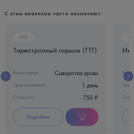
С этим анализом часто назначают:
G01
G
Тиреотропный гормон (ТТГ)
Инг
Сыворотка крови
Биоматериал:
Биома
1 день
Срок исполнения:
Срок 
750 ₽
Стоимость
Стои
Подробнее