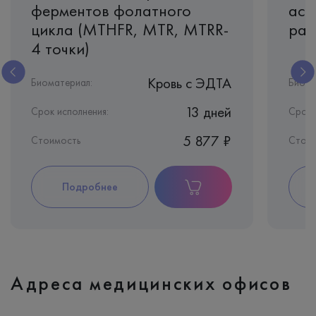
ферментов фолатного
асс
цикла (MTHFR, MTR, MTRR-
разв
4 точки)
Кровь c ЭДТА
Биоматериал:
Биома
13 дней
Срок исполнения:
Срок 
5 877 ₽
Стоимость
Стои
Подробнее
Адреса медицинских офисов