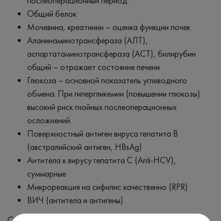
послеоперационный период.
Общий белок
Мочевина, креатинин – оценка функции почек
Аланинаминотрансфераза (АЛТ),
аспартатаминотрансфераза (АСТ), билирубин
общий – отражает состояние печени
Глюкоза – основной показатель углеводного
обмена. При гипергликемии (повышении глюкозы)
высокий риск гнойных послеоперационных
осложнений.
Поверхностный антиген вируса гепатита В
(австралийский антиген, HBsAg)
Антитела к вирусу гепатита С (Anti-HCV),
суммарные
Микрореакция на сифилис качественно (RPR)
ВИЧ (антитела и антигены)
Симптомы