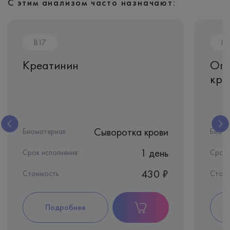
С этим анализом часто назначают:
B17
IS
Креатинин
Опр
кро
Сыворотка крови
Биоматериал:
Биома
1 день
Срок исполнения:
Срок 
430 ₽
Стоимость
Стоим
Подробнее