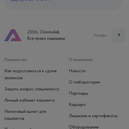
Адрес
Екатеринбург, ул. Щорса, 38к1
Телефон
8 (800) 600-24-46
2026, Chromolab.
Часы работы
Наверх
Все права защищены.
пн-вс: 7:30-15:00
Способ оплаты
Наличные, банковская карта
Пациентам
О компании
Как подготовиться к сдаче
Новости
анализов
О лаборатории
Задать вопрос специалисту
Партнеры
Личный кабинет пациента
Карьера
Налоговый вычет для
Лицензии и сертификаты
пациентов
Оборудование