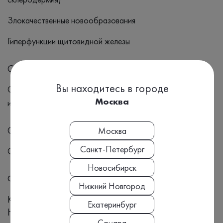
Злокачественные новообразования
Гиперфункции щитовидной железы
Симптомы
Вы находитесь в городе
Отеки Снижение иммунитета(повышенная уязвимость к
Москва
инфекциям) Усталость Слабость Снижение веса
Синонимы
Москва
Санкт-Петербург
Общий белок, Биохимия, Альбумины, Глобулины
Новосибирск
Формат выдачи результата
Нижний Новгород
Количественный
Екатеринбург
Номенклатура МЗ РФ, Приказ №804н:
Самара