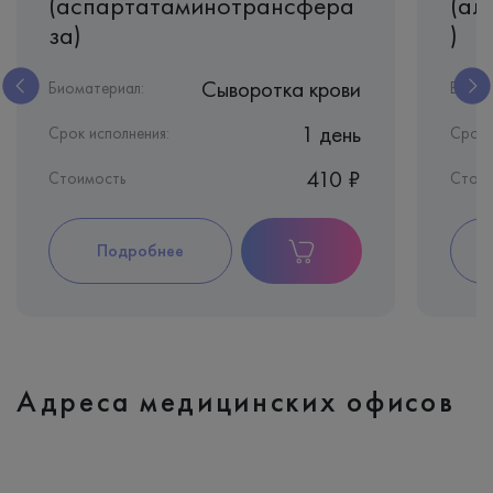
(аспартатаминотрансфера
(ал
за)
)
Сыворотка крови
Биоматериал:
Биома
1 день
Срок исполнения:
Срок 
410 ₽
Стоимость
Стои
Подробнее
Адреса медицинских офисов