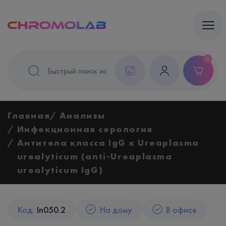
0
Главная
Анализы
Инфекционная серология
Антитела класса IgG к Ureaplasma
urealyticum (anti-Ureaplasma
urealyticum IgG)
Код:
In050.2
На дому
В офисе