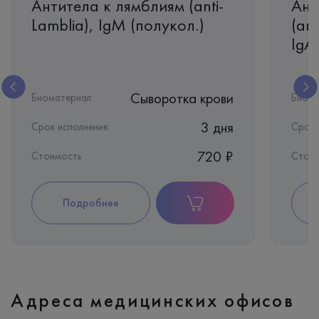
Антитела к лямблиям (anti-
Ант
Lamblia), IgМ (полукол.)
(ant
IgA
Сыворотка крови
Биоматериал:
Биома
3 дня
Срок исполнения:
Срок 
720 ₽
Стоимость
Стои
Подробнее
Адреса медицинских офисов