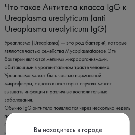
Что такое Антитела класса IgG к
Ureaplasma urealyticum (anti-
Ureaplasma urealyticum IgG)
Уреаплазма (Ureaplasma) — это род бактерий, которые
являются частью семейства Mycoplasmataceae. Эти
бактерии являются мелкими микроорганизмами,
обитающими в урогенитальном тракте человека.
Уреаплазма может быть частью нормальной
микрофлоры, однако в некоторых случаях может
вызывать инфекции и различные воспалительные
заболевания.
Обычно IgG антитела появляются через несколько недель
после инфицирования. Их концентрация в крови
постепенно увеличивается, что свидетельствует о
Вы находитесь в городе
развитии адаптивного иммунного ответа.