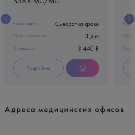
ВЭЖХ-МС/МС
Сыворотка крови
Биоматериал:
Биома
3 дня
Срок исполнения:
Срок 
3 440 ₽
Стоимость
Стоим
Подробнее
Адреса медицинских офисов