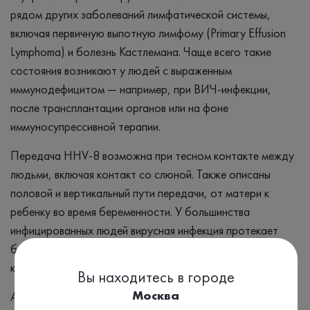
рядом других заболеваний лимфатической системы,
включая первичную выпотную лимфому (Primary Effusion
Lymphoma) и болезнь Кастлемана. Чаще всего такие
состояния возникают у людей с выраженным
иммунодефицитом — например, при ВИЧ-инфекции,
после трансплантации органов или на фоне
иммуносупрессивной терапии.
Передача HHV-8 возможна при тесном контакте между
людьми, включая контакт со слюной. Также описаны
половой и вертикальный пути передачи, от матери к
ребенку во время беременности. У большинства
инфицированных людей вирусная инфекция протекает
бессимптомно и может длительно не проявляться
клинически.
Вы находитесь в городе
Москва
Антитела класса IgG к HHV-8 появляются в крови после