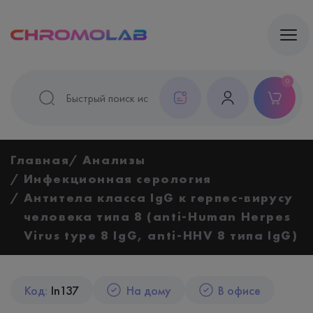
0
Главная
Анализы
Инфекционная серология
Антитела класса IgG к герпес-вирусу
человека типа 8 (anti-Human Herpes
Virus type 8 IgG, anti-HHV 8 типа IgG)
Код:
In137
На дому
В офисе