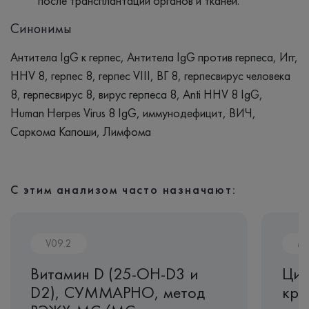
после трансплантации органов и тканей.
Синонимы
Антитела IgG к герпес, Антитела IgG против герпеса, Игг,
HHV 8, герпес 8, герпес VIII, ВГ 8, герпесвирус человека
8, герпесвирус 8, вирус герпеса 8, Anti HHV 8 IgG,
Human Herpes Virus 8 IgG, иммунодефицит, ВИЧ,
Саркома Капоши, Лимфома
С этим анализом часто назначают:
V09.2
M
Витамин D (25-OH-D3 и
Цин
D2), СУММАРНО, метод
кро