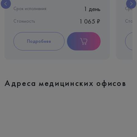
1 день
Срок исполнения:
Срок 
1 065 ₽
Стоимость
Стоим
Подробнее
Адреса медицинских офисов