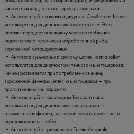
помытых овощей, чаще корнеплодов), инфицированной
яйцами аскарид, а также через грязные руки.
• Антитела IgG к кошачьей двуустке Opisthorchis felineus:
используется для диагностики описторхоза. Этот
паразит передается человеку через потребление
недостаточно термически обработанной рыбы,
зараженной метацеркариями.
• Антитела суммарные к свиному цепню Taenia solium:
используется для диагностики тениоза и цистицеркоза.
Тениоз развивается при потреблении свинины,
зараженной финнами цепня, а цистицеркоз — при
проглатывании яиц паразита.
• Антитела IgG к токсокарам Toxocara canis:
используется для диагностики токсокароза —
гельминтной инфекции, вызванной нематодами, часто
передаваемой от собак.
• Антитела IgG к трихинеллам Trichinella spiralis: