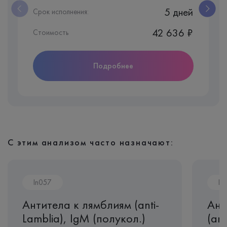
5 дней
Срок исполнения:
42 636 ₽
Стоимость
Подробнее
С этим анализом часто назначают:
In057
In
Антитела к лямблиям (anti-
Ант
Lamblia), IgМ (полукол.)
(ant