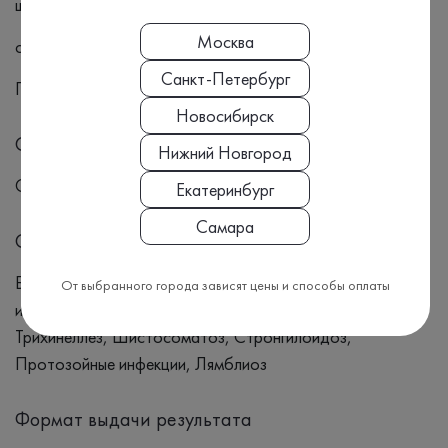
шистосоматоз
Москва
стронгилоидоз)
Санкт-Петербург
Протозойные инфекции (лямблиоз)
Новосибирск
Симптомы
Нижний Новгород
Cимптомы зависят от вида инфекции
Екатеринбург
Самара
Синонимы
Бактериальные инфекции, Сальмонеллез, Глистные
От выбранного города зависят цены и способы оплаты
инфекции, Аскаридоз, Опистархоз, Тениоз, Токсокароз,
Трихинеллез, Шистосоматоз, Стронгилоидоз,
Протозойные инфекции, Лямблиоз
Формат выдачи результата