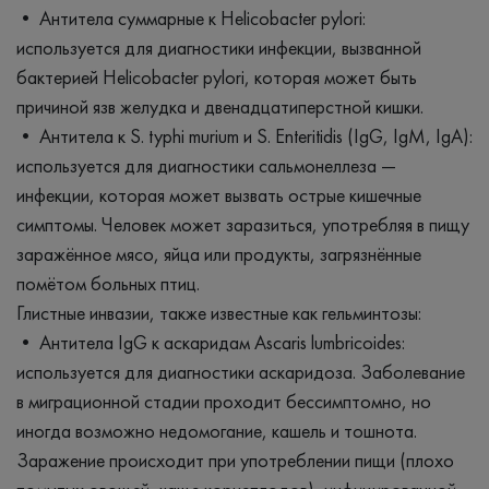
• Антитела суммарные к Helicobacter pylori:
используется для диагностики инфекции, вызванной
бактерией Helicobacter pylori, которая может быть
причиной язв желудка и двенадцатиперстной кишки.
• Антитела к S. typhi murium и S. Enteritidis (IgG, IgM, IgA):
используется для диагностики сальмонеллеза —
инфекции, которая может вызвать острые кишечные
симптомы. Человек может заразиться, употребляя в пищу
заражённое мясо, яйца или продукты, загрязнённые
помётом больных птиц.
Глистные инвазии, также известные как гельминтозы:
• Антитела IgG к аскаридам Ascaris lumbricoides:
используется для диагностики аскаридоза. Заболевание
в миграционной стадии проходит бессимптомно, но
иногда возможно недомогание, кашель и тошнота.
Заражение происходит при употреблении пищи (плохо