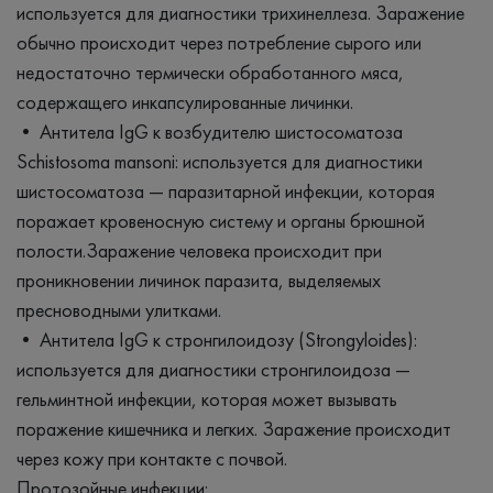
используется для диагностики трихинеллеза. Заражение
обычно происходит через потребление сырого или
недостаточно термически обработанного мяса,
содержащего инкапсулированные личинки.
• Антитела IgG к возбудителю шистосоматоза
Schistosoma mansoni: используется для диагностики
шистосоматоза — паразитарной инфекции, которая
поражает кровеносную систему и органы брюшной
полости.Заражение человека происходит при
проникновении личинок паразита, выделяемых
пресноводными улитками.
• Антитела IgG к стронгилоидозу (Strongyloides):
используется для диагностики стронгилоидоза —
гельминтной инфекции, которая может вызывать
поражение кишечника и легких. Заражение происходит
через кожу при контакте с почвой.
Протозойные инфекции: