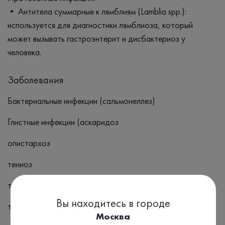
• Антитела суммарные к лямблиям (Lamblia spp.):
используется для диагностики лямблиоза, который
может вызывать гастроэнтерит и дисбактериоз у
человека.
Заболевания
Бактериальные инфекции (сальмонеллез)
Глистные инфекции (аскаридоз
опистархоз
тениоз
токсокароз
Вы находитесь в городе
трихинеллез
Москва