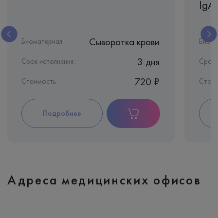
IgA
Сыворотка крови
Биоматериал:
Биома
3 дня
Срок исполнения:
Срок 
720 ₽
Стоимость
Стои
Подробнее
Адреса медицинских офисов