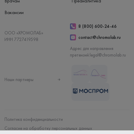
Врачам
Преаналитика
Вакансии
8 (800) 600-24-46
ООО «ХРОМОЛАБ»
contact@chromolab.ru
ИНН 7727419598
Адрес для направления
претензий:
legal@chromolab.ru
Наши партнеры
Политика конфиденциальности
Согласие на обработку персональных данных