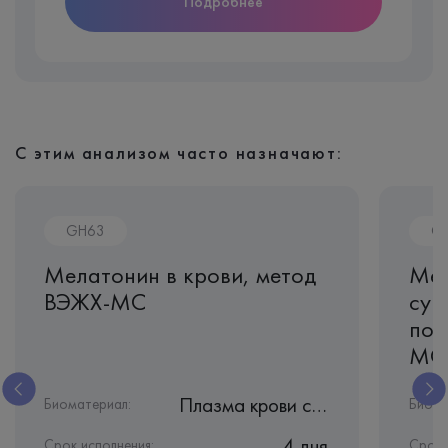
Подробнее
С этим анализом часто назначают:
GH63
G
Мелатонин в крови, метод
Мел
ВЭЖХ-МС
сут
пор
МС
Плазма крови с ЭДТА
Биоматериал:
Биома
4 дня
Срок исполнения:
Срок 