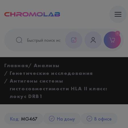
0
Главная
Анализы
Генетические исследования
Антигены системы
гистосовместимости HLA II класс:
локус DRB1
Код:
MG467
На дому
В офисе