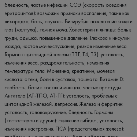
бледность, частые инфекции. СОЭ (скорость оседания
эритроцитов): возможны признаки воспаления, такие как
лихорадка, боль, опухоль. Билирубин: пожелтение кожи и
глаз (желтуха), темная моча. Холестерин и липиды: боль в
груди, одышка, повышенное давление. Глюкоза и инсулин:
жажда, частое мочеиспускание, резкое изменение веса.
Гормоны щитовидной железы (ТТГ, Т4, Т3): усталость,
изменения веса, раздражительность, изменения
температуры тела. Мочевина, креатинин, мочевая
кислота: отеки, боли в суставах, тошнота. Витамин D:
слабость, боли в костях и мышцах, частые простуды.
Антитела (AT-ТПО, AT-ТГ): усталость, проблемы с
щитовидной железой, депрессия. Железо и ферритин:
усталость, головокружение, бледность. Гормоны
(тестостерон и другие): снижение либидо, усталость,
изменения настроения. ПСА (предстательная железа):
проблемы с мочеиспусканием, боль в области таза.