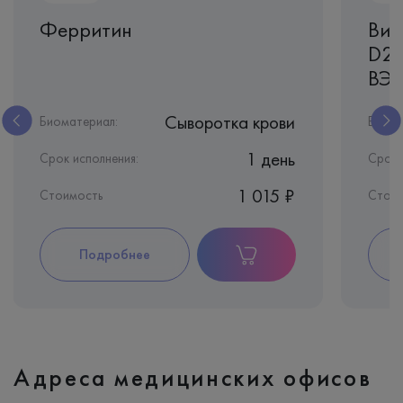
Ферритин
Вит
D2)
ВЭ
Сыворотка крови
Биоматериал:
Биома
1 день
Срок исполнения:
Срок 
1 015 ₽
Стоимость
Стоим
Подробнее
Адреса медицинских офисов