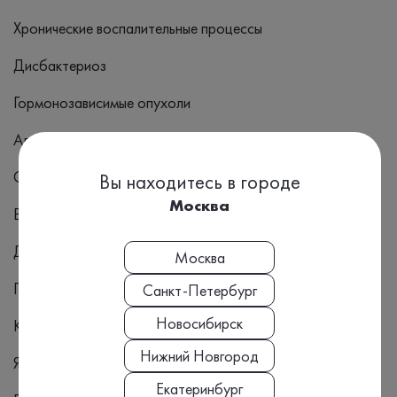
Хронические воспалительные процессы
Дисбактериоз
Гормонозависимые опухоли
Аллергические реакции
Синдром раздраженного кишечника (СРК)
Вы находитесь в городе
Москва
Воспалительные заболевания кишечника
Дисбактериоз кишечника
Москва
Паразитарные инвазии
Санкт-Петербург
Новосибирск
Кровотечения из ЖКТ
Нижний Новгород
Язвенный колит
Екатеринбург