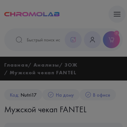
0
Главная
Анализы
ЗОЖ
Мужской чекап FANTEL
Код:
Nutri17
На дому
В офисе
Мужской чекап FANTEL