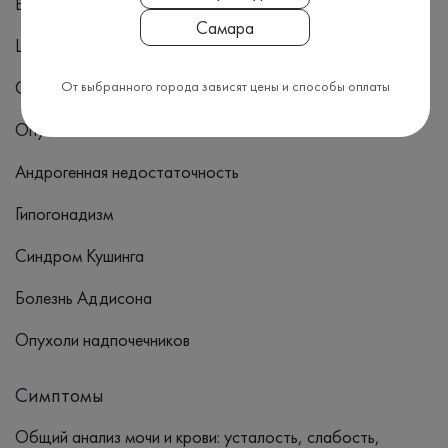
Болезнь Крона
Самара
Целиакия
Ожирение
От выбранного города зависят цены и способы оплаты
Опухоли яичек
Андрогенная недостаточность
Гипогонадизм
Синдром Кушинга
Болезнь Аддисона
Опухоли надпочечников
Симптомы
Общий анализ мочи и крови: усталость, слабость,