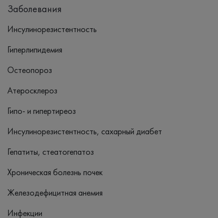
Заболевания
Инсулинорезистентность
Гиперлипидемия
Остеопороз
Атеросклероз
Гипо- и гипертиреоз
Инсулинорезистентность, сахарный диабет
Гепатиты, стеатогепатоз
Хроническая болезнь почек
Железодефицитная анемия
Инфекции