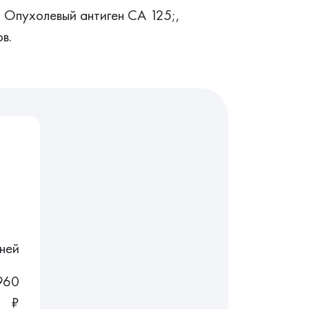
, Опухолевый антиген CA 125;,
в.
ней
960
₽