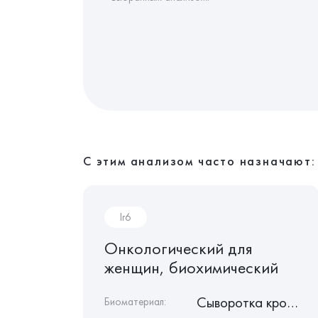
С этим анализом часто назначают:
Ir6
ининг
Онкологический для
женщин, биохимический
 c ЭДТА
Сыворотка крови
Биоматериал: