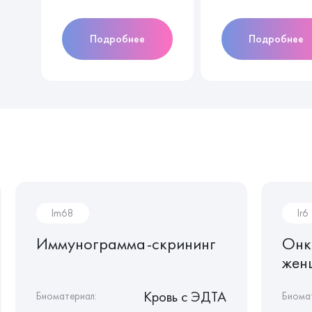
Подробнее
Подробнее
Im68
Ir6
Иммунограмма-скрининг
Онк
жен
Кровь c ЭДТА
Биоматериал:
Биома