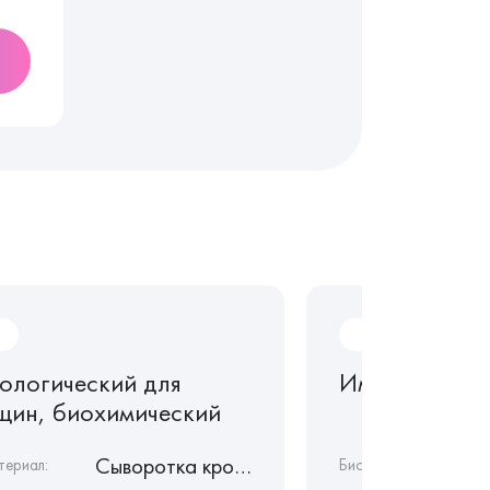
Im68
ологический для
Иммунограмм
щин, биохимический
Сыворотка крови
териал:
Биоматериал: