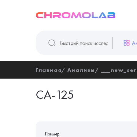
А
Главная
Анализы
___new_ser
СА-125
Пример