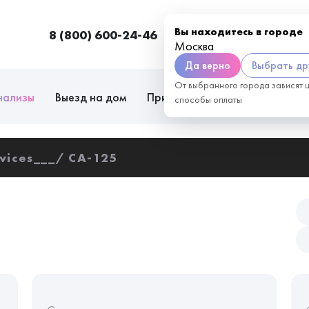
Вы находитесь в городе
8 (800) 600-24-46
Москва
П
Москва
Да верно
Выбрать др
От выбранного города зависят 
нализы
Выезд на дом
Приём врачей
Сотрудниче
способы оплаты
vices___
СА-125