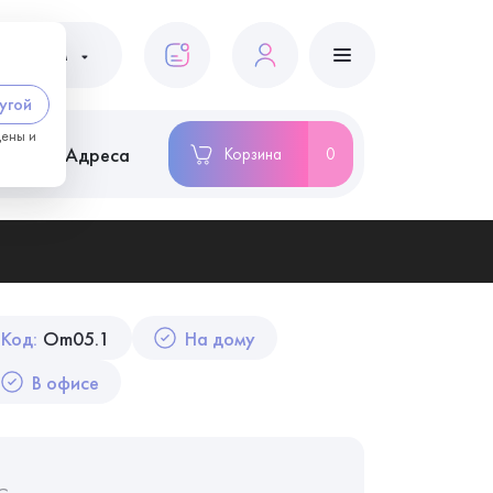
ациентам
угой
цены и
ство
Адреса
Корзина
0
Код:
Om05.1
На дому
В офисе