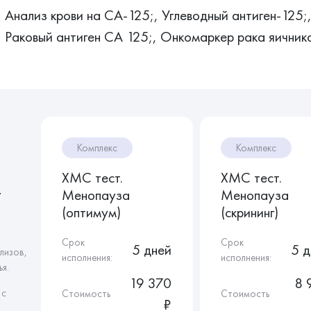
Анализ крови на СА-125;, Углеводный антиген-125;
Раковый антиген СА 125;, Онкомаркер рака яичнико
Комплекс
Комплекс
ХМС тест.
ХМС тест.
т
Менопауза
Менопауза
(оптимум)
(скрининг)
Срок
Срок
5 дней
5 д
лизов,
исполнения:
исполнения:
я.
19 370
8 
 с
Стоимость
Стоимость
₽