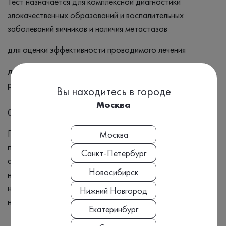
Тест назначается для комплексной диагностики
злокачественных образований и воспалительных
заболеваний яичников и наличия метастазов
для оценки эффективности проводимого лечения
для контроля за состоянием пациента в период
ремиссии.
Вы находитесь в городе
Москва
Симптомы
Потеря веса Боль или дискомфорт в животе Нарушения
Москва
пищеварения, такие как тошнота, рвота или отсутствие
Санкт-Петербург
аппетита Вздутие живота или ощущение полноты после
Новосибирск
небольшого количества пищи Изменения в кишечнике,
например, запоры или диарея Кровотечение или другие
Нижний Новгород
необычные выделения из влагалища
Екатеринбург