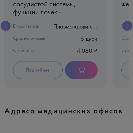
сосудистой системы,
жен
функции почек - ...
Плазма крови с ЭДТА
Биоматериал:
Биома
6 дней
Срок исполнения:
Срок 
4 060 ₽
Стоимость
Стои
Подробнее
Адреса медицинских офисов