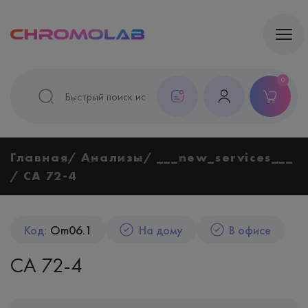
0
Главная
Анализы
___new_services___
СА 72-4
Код:
Om06.1
На дому
В офисе
СА 72-4