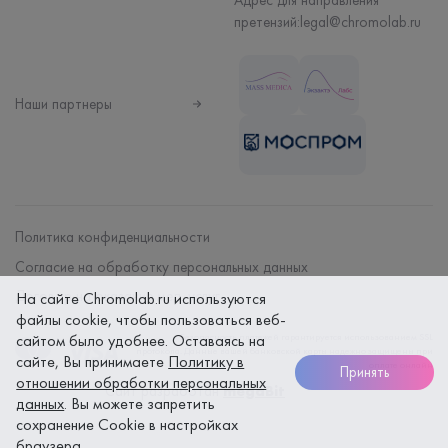
претензий:
legal@chromolab.ru
Наши партнеры
Политика конфиденциальности
Согласие на обработку персональных данных
Договор на оказание мед. услуг
На сайте Chromolab.ru используются
файлы cookie, чтобы пользоваться веб-
Безопасность платежей гарантируется использованием SSL
сайтом было удобнее. Оставаясь на
протокола. Данные вашей банковской карты надежно защищены при
сайте, Вы принимаете
Политику в
оплате онлайн
Принять
отношении обработки персональных
Сайт разработан
megaBit
данных
. Вы можете запретить
сохранение Cookie в настройках
браузера.