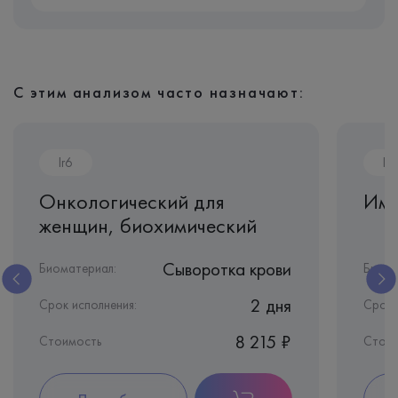
С этим анализом часто назначают:
Ir6
Im
Онкологический для
Имм
женщин, биохимический
Сыворотка крови
Биоматериал:
Биома
2 дня
Срок исполнения:
Срок 
8 215 ₽
Стоимость
Стоим