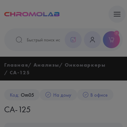
0
Главная
Анализы
Онкомаркеры
СА-125
Код:
Om05
На дому
В офисе
СА-125