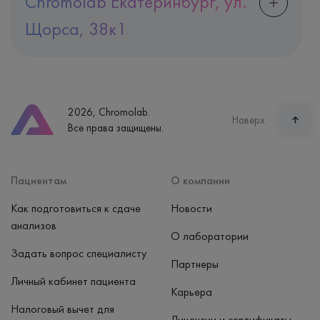
Chromolab Екатеринбург, ул.
Щорса, 38к1
Адрес
Екатеринбург, ул. Щорса, 38к1
Телефон
8 (800) 600-24-46
2026, Chromolab.
Часы работы
Наверх
Все права защищены.
пн-вс: 7:30-15:00
Способ оплаты
Наличные, банковская карта
Пациентам
О компании
Как подготовиться к сдаче
Новости
анализов
О лаборатории
Задать вопрос специалисту
Партнеры
Личный кабинет пациента
Карьера
Налоговый вычет для
Лицензии и сертификаты