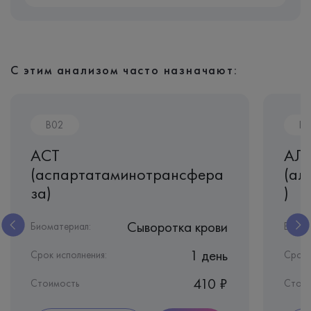
С этим анализом часто назначают:
B02
B0
АСТ
АЛ
(аспартатаминотрансфера
(ал
за)
)
Сыворотка крови
Биоматериал:
Биома
1 день
Срок исполнения:
Срок 
410 ₽
Стоимость
Стои