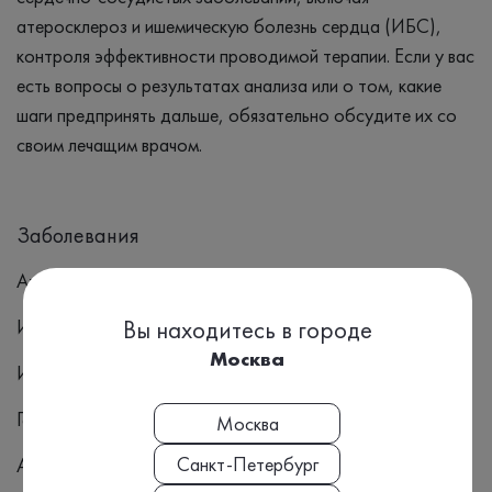
атеросклероз и ишемическую болезнь сердца (ИБС),
контроля эффективности проводимой терапии. Если у вас
есть вопросы о результатах анализа или о том, какие
шаги предпринять дальше, обязательно обсудите их со
своим лечащим врачом.
Заболевания
Атеросклероз
Ишемическая болезнь сердца
Вы находитесь в городе
Москва
Ишемический инсульт
Геморрагический инсульт
Москва
Санкт-Петербург
Аневризма мозга