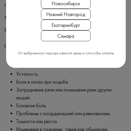
Новосибирск
Стеноз сонной артерии
Нижний Новгород
Хроническая церебральная ишемия
Екатеринбург
Васкулит головного мозга
Самара
Симптомы
От выбранного города зависят цены и способы оплаты
Боль в груди или стенокардия
Одышка
Усталость
Боли в ногах при ходьбе
Затруднение речи или понимания речи других
людей.
Головная боль
Проблемы с координацией или равновесием
Тошнота или рвота
Изменения в сознании, такие как обмороки,