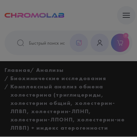
0
Главная
Анализы
Биохимические исследования
Комплексный анализ обмена
холестерина (триглицериды,
холестерин общий, холестерин-
ЛПВП, холестерин-ЛПНП,
холестерин-ЛПОНП, холестерин-не
ЛПВП) + индекс атерогенности