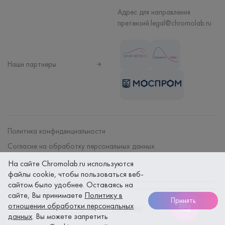
Адрес для направления
претензий:
legal@chromolab.ru
Наши партнеры
Политика конфиденциальности
Согласие на обработку персональных данных
Договор на оказание мед. услуг
На сайте Chromolab.ru используются
файлы cookie, чтобы пользоваться веб-
Безопасность платежей гарантируется использованием SSL
сайтом было удобнее. Оставаясь на
протокола. Данные вашей банковской карты надежно защищены при
сайте, Вы принимаете
Политику в
оплате онлайн
Принять
отношении обработки персональных
Сайт разработан
megaBit
данных
. Вы можете запретить