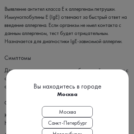
Выявление антител класса Е к аллергенам петрушки.
Иммуноглобулины Е (IgE) отвечают за быстрый ответ на
введение аллергена. Если организм не имел контакта с
данным аллергеном, тест будет отрицательным.
Назначается для диагностики IgE-зависимой аллергии.
Симптомы
Для диагностики аллергических заболеваний, связанных с
сенсибилизацией к петрушке; для скрининга при
Вы находитесь в городе
сенсибилизации к пищевым аллергенам.
Москва
Формат выдачи результата
Москва
Количественный
Номенклатура МЗ РФ, Приказ №804н:
Санкт-Петербург
Новосибирск