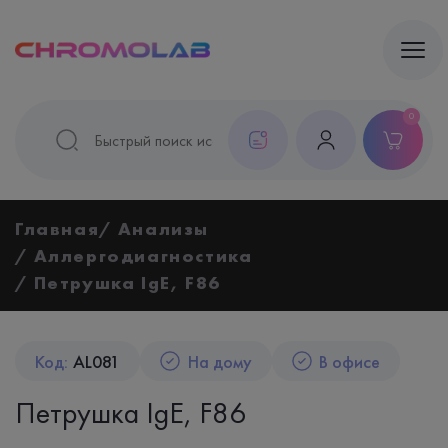
0
Главная
Анализы
Аллергодиагностика
Петрушка IgE, F86
Код:
AL081
На дому
В офисе
Петрушка IgE, F86