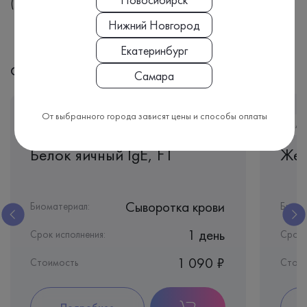
(A09.05.118)
Нижний Новгород
Екатеринбург
С этим анализом часто назначают:
Самара
От выбранного города зависят цены и способы оплаты
AL005
AL
Белок яичный IgE, F1
Жел
Сыворотка крови
Биоматериал:
Биома
1 день
Срок исполнения:
Срок 
1 090 ₽
Стоимость
Стои