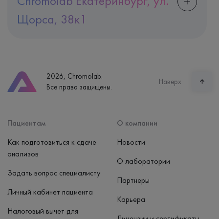
Chromolab Екатеринбург, ул.
Щорса, 38к1
Адрес
Екатеринбург, ул. Щорса, 38к1
Телефон
8 (800) 600-24-46
2026, Chromolab.
Часы работы
Наверх
Все права защищены.
пн-вс: 7:30-15:00
Способ оплаты
Наличные, банковская карта
Пациентам
О компании
Как подготовиться к сдаче
Новости
анализов
О лаборатории
Задать вопрос специалисту
Партнеры
Личный кабинет пациента
Карьера
Налоговый вычет для
Лицензии и сертификаты