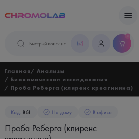
0
Главная
Анализы
Биохимические исследования
Проба Реберга (клиренс креатинина)
Код:
B61
На дому
В офисе
Проба Реберга (клиренс
креатинина)