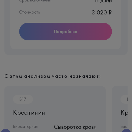
6 дней
Срок исполнения:
3 020 ₽
Стоимость
Подробнее
С этим анализом часто назначают:
B17
B1
Креатинин
Кре
Сыворотка крови
Биоматериал:
Биома