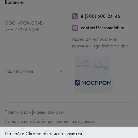
Вакансии
8 (800) 600-24-46
ООО «ХРОМОЛАБ»
contact@chromolab.ru
ИНН 7727419598
Адрес для направления
претензий:
legal@chromolab.ru
Наши партнеры
Политика конфиденциальности
Согласие на обработку персональных данных
Договор на оказание мед. услуг
На сайте Chromolab.ru используются