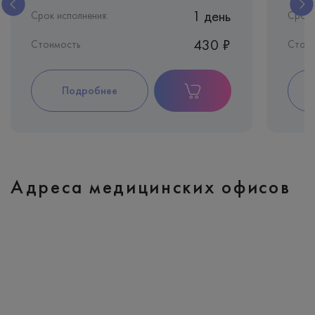
1 день
Срок исполнения:
Срок 
430 ₽
Стоимость
Стоим
Подробнее
Адреса медицинских офисов