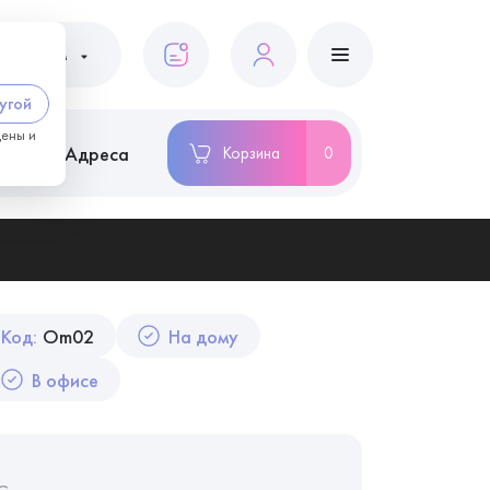
ациентам
угой
цены и
ство
Адреса
Корзина
0
Код:
Om02
На дому
В офисе