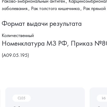
Раково-эмбриональный антиген., Карциноэмбрионал
заболевания., Рак толстого кишечника., Рак прямой
Формат выдачи результата
Количественный
Номенклатура МЗ РФ, Приказ №8
(A09.05.195)
CL05
Ir6