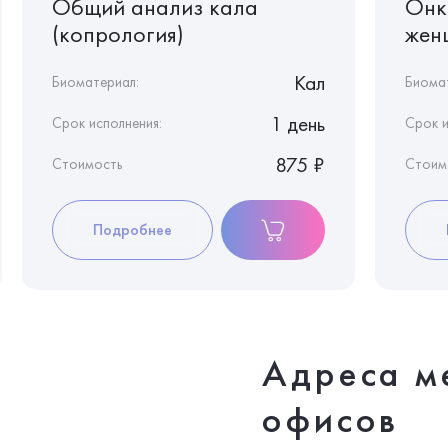
Общий анализ кала
Онк
(копрология)
жен
Кал
Биоматериал:
Биома
1 день
Срок исполнения:
Срок и
875 ₽
Стоимость
Стоим
Подробнее
Адреса м
офисов