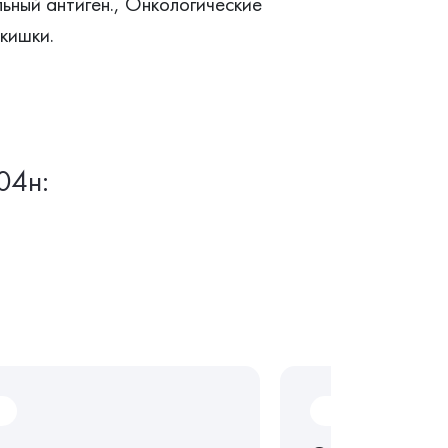
ьный антиген., Онкологические
 кишки.
04н:
CL05