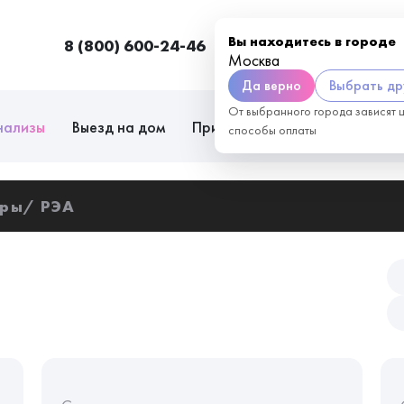
Вы находитесь в городе
8 (800) 600-24-46
Москва
П
Москва
Да верно
Выбрать др
От выбранного города зависят 
нализы
Выезд на дом
Приём врачей
Сотрудниче
способы оплаты
еры
РЭА