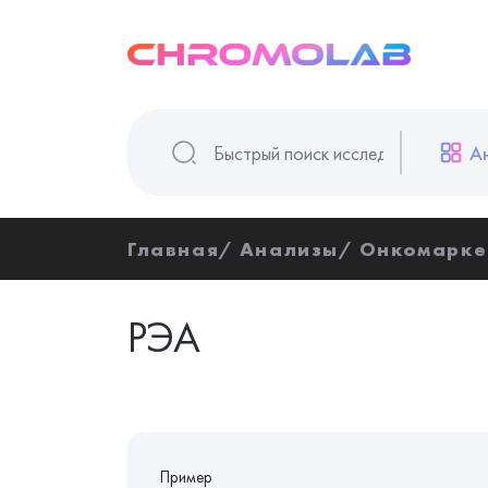
А
Главная
Анализы
Онкомарк
РЭА
Пример