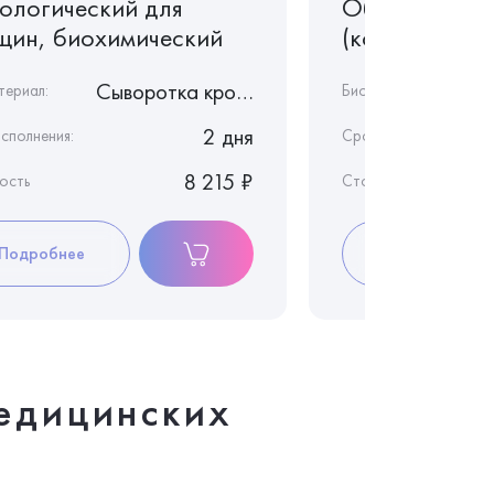
ологический для
Общий анали
щин, биохимический
(копрология)
Сыворотка крови
териал:
Биоматериал:
2 дня
сполнения:
Срок исполнения:
8 215 ₽
ость
Стоимость
Подробнее
Подробнее
едицинских