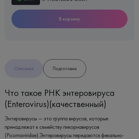
В корзину
Описание
Подготовка
Что такое РНК энтеровируса
(Enterovirus)(качественный)
Энтеровирусы — это группа вирусов, которые
принадлежат к семейству пикорнавирусов
(Picornaviridae).Энтеровирусы передаются фекально-