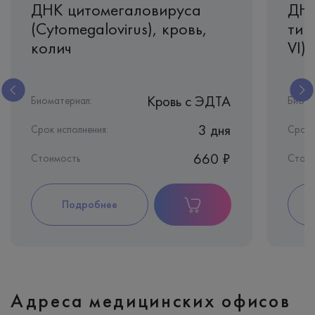
ДНК цитомегаловируса
ДНК
(Cytomegalovirus), кровь,
тип
колич
VI)
Кровь c ЭДТА
Биоматериал:
Биома
3 дня
Срок исполнения:
Срок 
660 ₽
Стоимость
Стои
Подробнее
Адреса медицинских офисов