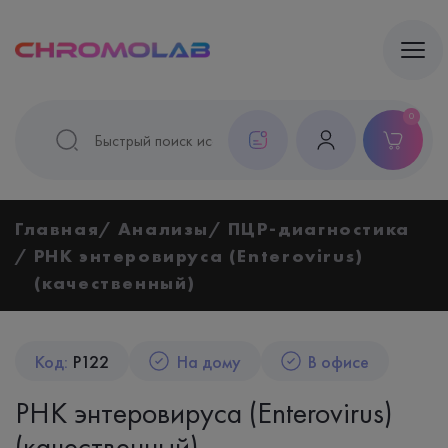
0
Главная
Анализы
ПЦР-диагностика
РНК энтеровируса (Enterovirus)
(качественный)
Код:
P122
На дому
В офисе
РНК энтеровируса (Enterovirus)
(качественный)