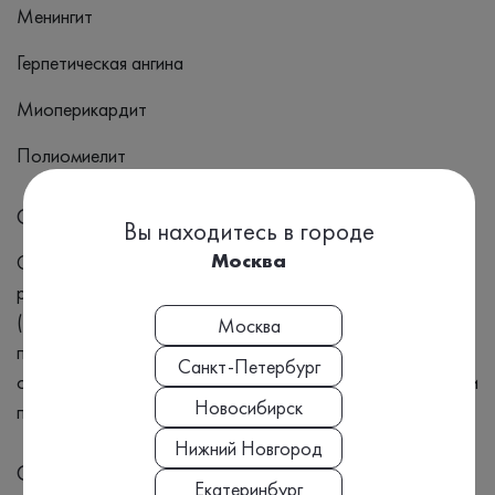
Менингит
Герпетическая ангина
Миоперикардит
Полиомиелит
Симптомы
Вы находитесь в городе
Москва
Симптомы: менингита (головная боль, лихорадка,
ригидность затылочных мышц) герпетической ангины
(лихорадка, лимфаденопатия, везикулезная сыпь, боль
Москва
при глотании) миоперикардита (одышка, боль в груди,
Санкт-Петербург
отеки) полиомиелита (головная боль, тошнота, парез или
Новосибирск
паралич конечностей и др.).
Нижний Новгород
Синонимы
Екатеринбург