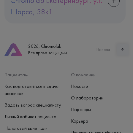
Chromolab Екатеринбург, ул.
Щорса, 38к1
Адрес
Екатеринбург, ул. Щорса, 38к1
Телефон
8 (800) 600-24-46
2026, Chromolab.
Часы работы
Наверх
Все права защищены.
пн-вс: 7:30-15:00
Способ оплаты
Наличные, банковская карта
Пациентам
О компании
Как подготовиться к сдаче
Новости
анализов
О лаборатории
Задать вопрос специалисту
Партнеры
Личный кабинет пациента
Карьера
Налоговый вычет для
Лицензии и сертификаты