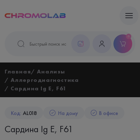
0
Главная
Анализы
Аллергодиагностика
Сардина Ig E, F61
Код:
AL018
На дому
В офисе
Сардина Ig E, F61