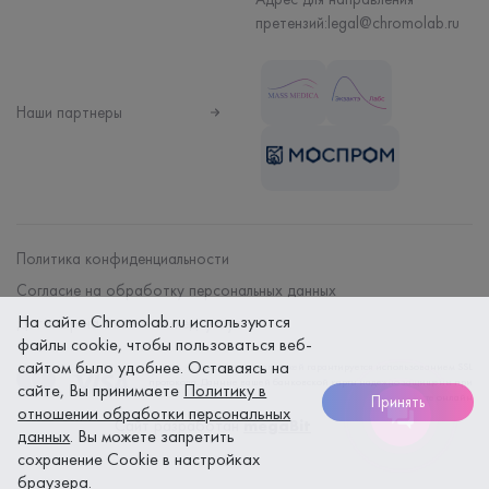
претензий:
legal@chromolab.ru
Наши партнеры
Политика конфиденциальности
Согласие на обработку персональных данных
На сайте Chromolab.ru используются
Договор на оказание мед. услуг
файлы cookie, чтобы пользоваться веб-
сайтом было удобнее. Оставаясь на
Безопасность платежей гарантируется использованием SSL
протокола. Данные вашей банковской карты надежно защищены при
сайте, Вы принимаете
Политику в
оплате онлайн
Принять
отношении обработки персональных
Сайт разработан
megaBit
данных
. Вы можете запретить
сохранение Cookie в настройках
браузера.