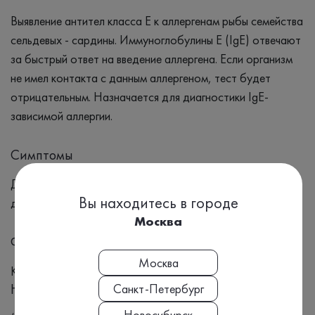
Выявление антител класса Е к аллергенам рыбы семейства
сельдевых - сардины. Иммуноглобулины Е (IgE) отвечают
за быстрый ответ на введение аллергена. Если организм
не имел контакта с данным аллергеном, тест будет
отрицательным. Назначается для диагностики IgE-
зависимой аллергии.
Симптомы
Для выявления сенсибилизации к аллергенам сардины у
Вы находитесь в городе
детей и взрослых.
Москва
Формат выдачи результата
Москва
Количественный
Номенклатура МЗ РФ, Приказ №804н:
Санкт-Петербург
Новосибирск