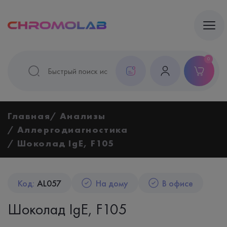
0
Главная
Анализы
Аллергодиагностика
Шоколад IgE, F105
Код:
AL057
На дому
В офисе
Шоколад IgE, F105