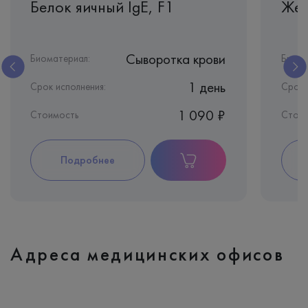
Белок яичный IgE, F1
Жел
Сыворотка крови
Биоматериал:
Биома
1 день
Срок исполнения:
Срок 
1 090 ₽
Стоимость
Стои
Подробнее
Адреса медицинских офисов