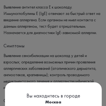
Выявление антител класса Е к шоколаду.
Иммуноглобулины Е (IgE) отвечают за быстрый ответ на
введение аллергена. Если организм не имел контакта с
данным аллергеном, тест будет отрицательным.
Назначается для диагностики IgE-зависимой аллергии.
Симптомы
Выявление сенсибилизации на шоколад у детей и
взрослых; определение возможных причин проявления
аллергических заболеваний (атопического дерматита,
ангиоотеков, крапивницы); контроль проводимого
медикаментозного лечения и аллергенспецифической
иммунотерапии (АСИТ).
Вы находитесь в городе
Синонимы
Москва