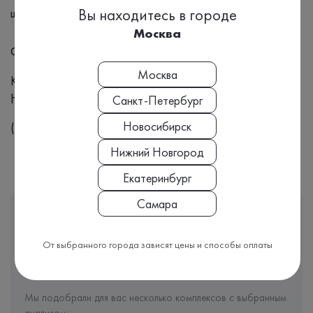
щитовидной железы
Вы находитесь в городе
Москва
Формат выдачи результата
Москва
Количественный
Номенклатура МЗ РФ, Приказ №804н:
Санкт-Петербург
Новосибирск
(A09.05.117)
Нижний Новгород
Екатеринбург
Самара
Этот анализ входит
В КОМПЛЕКС
От выбранного города зависят цены и способы оплаты
Врачи часто назначают именно комплекс анализов, чтобы
видеть полную картину вашего здоровья.
Мы подобрали для вас несколько комплексов с выбранным
анализом: