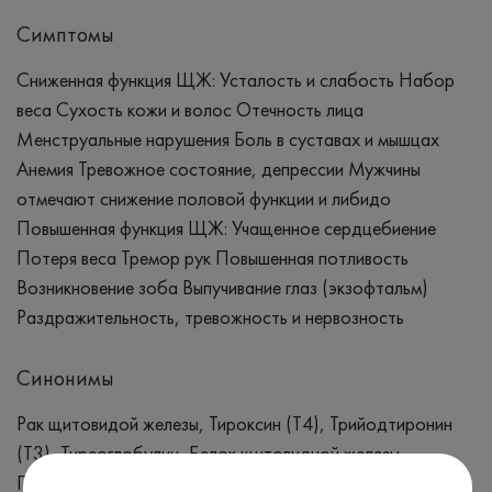
Симптомы
Сниженная функция ЩЖ: Усталость и слабость Набор
веса Сухость кожи и волос Отечность лица
Менструальные нарушения Боль в суставах и мышцах
Анемия Тревожное состояние, депрессии Мужчины
отмечают снижение половой функции и либидо
Повышенная функция ЩЖ: Учащенное сердцебиение
Потеря веса Тремор рук Повышенная потливость
Возникновение зоба Выпучивание глаз (экзофтальм)
Раздражительность, тревожность и нервозность
Синонимы
Рак щитовидой железы, Тироксин (Т4), Трийодтиронин
(Т3), Тиреоглобулин, Белок щитовидной железы,
Прогормон щитовидной железы, Проверка функции