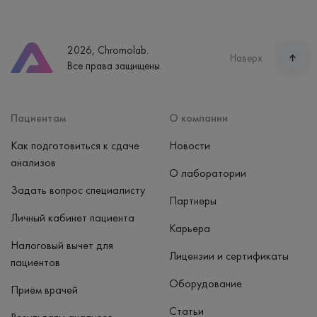
Екатеринбург, ул. Щорса, 38к1
Телефон
8 (800) 600-24-46
2026, Chromolab.
Часы работы
Наверх
Все права защищены.
пн-вс: 7:30-15:00
Способ оплаты
Наличные, банковская карта
Пациентам
О компании
Как подготовиться к сдаче
Новости
анализов
О лаборатории
Задать вопрос специалисту
Партнеры
Личный кабинет пациента
Карьера
Налоговый вычет для
Лицензии и сертификаты
пациентов
Оборудование
Приём врачей
Статьи