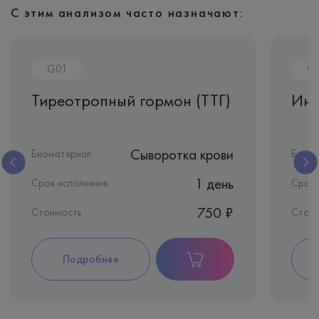
С этим анализом часто назначают:
G01
G
Тиреотропный гормон (ТТГ)
Инг
Сыворотка крови
Биоматериал:
Биома
1 день
Срок исполнения:
Срок 
750 ₽
Стоимость
Стои
Подробнее