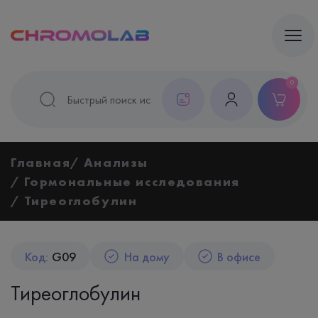
0
Главная
Анализы
Гормональные исследования
Тиреоглобулин
Код:
G09
На дому
В офисе
Тиреоглобулин