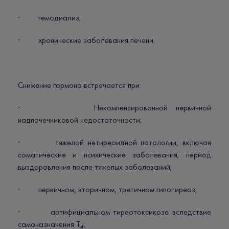
· гемодиализ;
· хронические заболевания печени.
Снижение гормона встречается при:
· Некомпенсированной первичной
надпочечниковой недостаточности;
· тяжелой нетиреоидной патологии, включая
соматические и психические заболевания; период
выздоровления после тяжелых заболеваний;
· первичном, вторичном, третичном гипотиреоз;
· артифициальном тиреотоксикозе вследствие
самоназначения Т
;
4