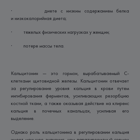
· диете с низким содержанием белка
и низкокалорийная диета;
· тяжелых физических нагрузках у женщин;
· потере массы тела.
Кальцитонин — это гормон, вырабатываемый С-
клетками щитовидной железы. Кальцитонин отвечает
за регулирование уровня кальция в крови путем
ингибирования ферментов, усиливающих резорбцию
костной ткани, а также оказывая действие на клиренс
кальция в почечных канальцах, усиливая его
выделение.
Однако роль кальцитонина в регулировании кальция
имеет меньшее значение, чем паратиреоидный гормон