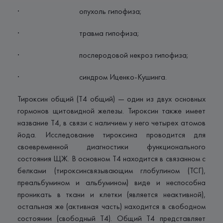
· опухоль гипофиза;
· травма гипофиза;
· послеродовой некроз гипофиза;
· синдром Иценко-Кушинга.
Тироксин общий (Т4 общий) — один из двух основных
гормонов щитовидной железы. Тироксин также имеет
название T4, в связи с наличием у него четырех атомов
йода. Исследование тироксина проводится для
своевременной диагностики функционального
состояния ЩЖ. В основном Т4 находится в связанном с
белками (тироксинсвязывающим глобулином (ТСГ),
преальбумином и альбумином) виде и неспособна
проникать в ткани и клетки (является неактивной),
остальная же (активная часть) находится в свободном
состоянии (свободный Т4). Общий Т4 представляет