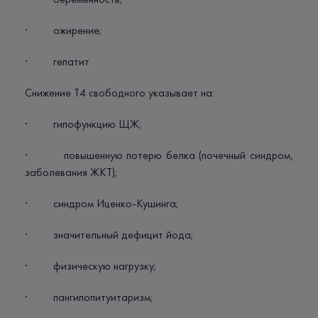
· ожирение;
· гепатит
Снижение Т4 свободного указывает на:
· гипофункцию ЩЖ;
· повышенную потерю белка (почечный синдром,
заболевания ЖКТ);
· синдром Иценко-Кушинга;
· значительный дефицит йода;
· физическую нагрузку;
· пангипопитуитаризм;