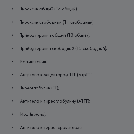
• Тироксин общий (Т4 общий);
• Тироксин свободный (Т4 свободный);
• Трийодтиронин общий (Т3 общий);
• Трийодтиронин свободный (Т3 свободный);
• Кальцитонин;
• Антитела к рецепторам ТТГ (АтрТТГ);
• Тиреоглобулин (ТГ);
• Антитела к тиреоглобулину (АТТГ);
• Йод (в моче);
• Антитела к тиреопероксидазе.