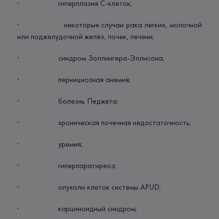
· гиперплазия С-клеток;
· некоторые случаи рака легких, молочной
или поджелудочной желёз, почек, печени;
· синдром Золлингера-Эллисона;
· пернициозная анемия;
· болезнь Педжета;
· хроническая почечная недостаточность;
· уремия;
· гиперпаратиреоз;
· опухоли клеток системы APUD;
· карциноидный синдром;