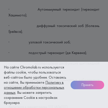
· Аутоиммунный тиреоидит (тиреоидит
Хашимото);
· диффузный токсический зоб (болезнь
Грейвса);
· узловой токсический зоб;
· подострый тиреоидит (де Кервена);
· послеродовая дисфункция щитовидной
На сайте Chromolab.ru используются
железы;
файлы cookie, чтобы пользоваться
веб-сайтом было удобнее. Оставаясь
· нетиреоидные аутоиммунные заболевания
на сайте, Вы принимаете
Политику в
Принять
(синдром Шегрена, СКВ, РА).
отношении обработки персональных
данных
. Вы можете запретить
сохранение Cookie в настройках
браузера.
Антитела к рецепторам ТТГ (АТрТТГ)