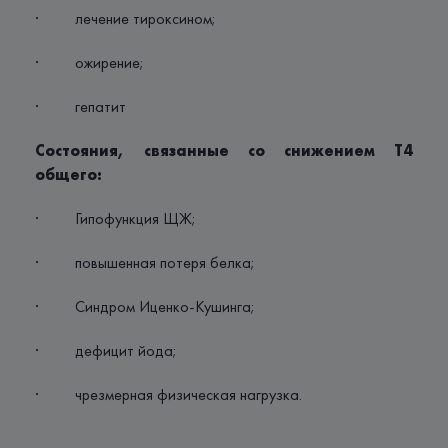
· лечение тироксином;
· ожирение;
· гепатит
Состояния, связанные со снижением Т4
общего:
· Гипофункция ЩЖ;
· повышенная потеря белка;
· Синдром Иценко-Кушинга;
· дефицит йода;
· чрезмерная физическая нагрузка.