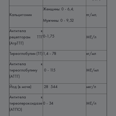
Женщины: 0 - 6,4;
Кальцитонин
пг/мл;
Мужчины: 0 - 9,52
Антитела к
0-1,75
рецепторам ТТГ
МЕ/л
(АтрТТГ)
Тиреоглобулин (ТГ)
1,4 - 78
нг/мл
Антитела к
тиреоглобулину
0 - 115
МЕ/мл
(АТТГ)
Йод (в моче)
28 ­ 544
мкг/л
Антитела к
тиреопероксидазе
0 - 34
МЕ/л
(АТПО)