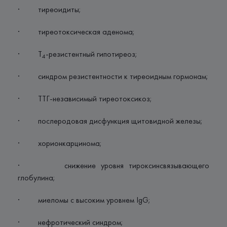
· тиреоидиты;
· тиреотоксическая аденома;
· Т
-резистентный гипотиреоз;
4
· синдром резистентности к тиреоидным гормонам;
· ТТГ-независимый тиреотоксикоз;
· послеродовая дисфункция щитовидной железы;
· хорионкарцинома;
· снижение уровня тироксинсвязывающего
глобулина;
· миеломы с высоким уровнем IgG;
· нефротический синдром;