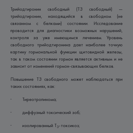
Трийодтиронин свободный (Т3 свободный) —
трийодтиронин, находящийся в свободном (не
связанном с белками) состоянии. Исследование
проводится для диагностики возможных нарушений,
контроля за уже имеющимся лечением. Уровень
свободного трийодтиронина дает наиболее точную
картину гормональной функции щитовидной железы,
так в таком состоянии гормон является активным и не
зависит от изменений гормон-связывающих белков.
Повышение Т3 свободного может наблюдаться при
таких состояниях, как:
· Тиреотропинома;
· диффузный токсический зоб;
· изолированный Т
-токсикоз;
3