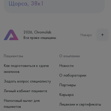
Щорса, 38к1
Адрес
Екатеринбург, ул. Щорса, 38к1
Телефон
8 (800) 600-24-46
2026, Chromolab.
Часы работы
Наверх
Все права защищены.
пн-вс: 7:30-15:00
Способ оплаты
Наличные, банковская карта
Пациентам
О компании
Как подготовиться к сдаче
Новости
анализов
О лаборатории
Задать вопрос специалисту
Партнеры
Личный кабинет пациента
Карьера
Налоговый вычет для
Лицензии и сертификаты
пациентов