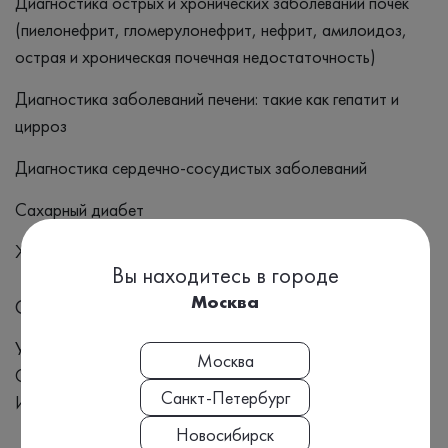
Диагностика острых и хронических заболеваний почек
(пиелонефрит, гломерулонефрит, нефрит, амилоидоз,
острая и хроническая почечная недостаточность)
Диагностика заболеваний печени: такие как гепатит и
цирроз
Диагностика сердечно-сосудистых заболеваний
Сахарный диабет
Железодефицитная анемия
Вы находитесь в городе
Москва
Симптомы
Усталость и слабость Желтушность кожи и белков глаз
Москва
Отеки Изменения в моче Боли в области живота
Санкт-Петербург
Изменения веса Проблемы с аппетитом
Новосибирск