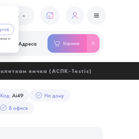
ациентам
угой
цены и
ство
Адреса
Корзина
0
леткам яичка (АСПК-Testis)
Код:
Ai49
На дому
В офисе