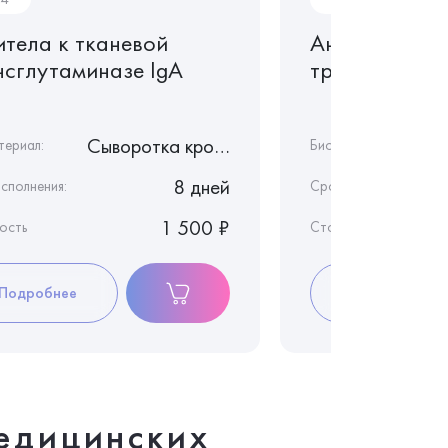
итела к тканевой
Антитела к т
нсглутаминазе IgA
трансглутами
Сыворотка крови
териал:
Биоматериал:
8 дней
сполнения:
Срок исполнения:
1 500 ₽
ость
Стоимость
Подробнее
Подробнее
едицинских