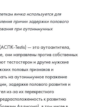
еткам яичка используется для
вления причин задержки полового
дования при аутоиммунных
АСПК-Testis) — это аутоантитела,
, они направлены против собственных
уют тестостерон и другие мужские
жских половых признаков и
вать на аутоиммунное поражение
ции, задержке полового развития и
тел из-за их перекрестного
 предрасположенность к развитию
олезни Аддисона), в том числе в