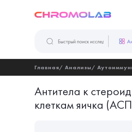
А
Главная
Анализы
Аутоиммун
Антитела к стеро
клеткам яичка (АСПК