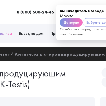
Вы находитесь в городе
8 (800) 600-24-46
Москва
П
Москва
Да верно
Выбрать др
От выбранного города зависят 
нализы
Выезд на дом
Приём врачей
Сотрудниче
способы оплаты
итет
Антитела к стероидпродуцирующим к
идпродуцирующим
-Testis)