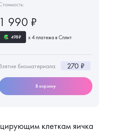
Стоимость:
1 990 ₽
х 4 платежа в Сплит
498₽
270 ₽
Взятие биоматериала:
В корзину
уцирующим клеткам яичка