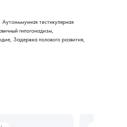
, Аутоиммунная тестикулярная
рвичный гипогонадизм,
дие, Задержка полового развития,
04
Ai03