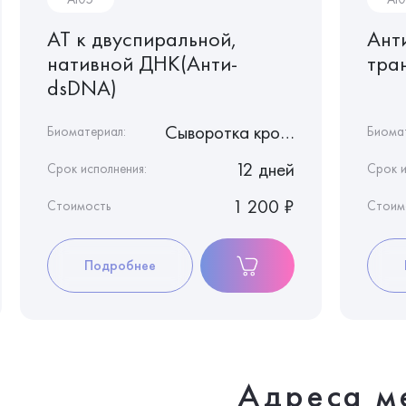
АТ к двуспиральной,
Ант
нативной ДНК(Анти-
тра
dsDNA)
Сыворотка крови
Биоматериал:
Биома
12 дней
Срок исполнения:
Срок и
1 200 ₽
Стоимость
Стоим
Подробнее
Адреса м