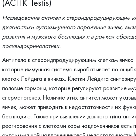
(АСПК-Testis)
Исследование антител к стероидпродуцирующим кл
диагностики аутоиммунного поражения яичек, выя
развития и мужского бесплодия и в рамках обсле
полиэндокринопатиях.
Антитела к стероидпродуцирующим клеткам яичка (
которые иммунная система вырабатывает по ошибке
клеток Лейдига в яичках. Клетки Лейдига синтезир
половые гормоны, которые регулируют развитие му
сперматогенез. Наличие этих антител может указы
яичек, может приводить к недостаточности их функ
бесплодию. Также при выявлении данного типа анти
реагирования с клетками коры надпочечников есть
аутоиммунной надпочечниковой недостаточности (б