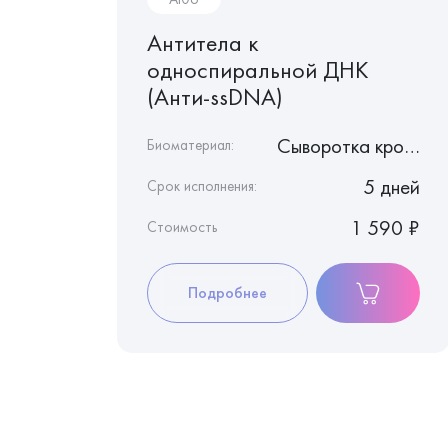
 (IgG)
Антитела к
односпиральной ДНК
(Анти-ssDNA)
Сыворотка крови
Сыворотка крови
Биоматериал:
8 дней
5 дней
Срок исполнения:
1 260 ₽
1 590 ₽
Стоимость
Подробнее