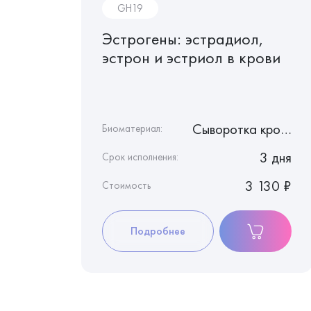
GH19
дный
Эстрогены: эстрадиол,
рон
эстрон и эстриол в крови
..
Сыворотка крови
Сыворотка крови
Биоматериал:
1 день
3 дня
Срок исполнения:
1 755 ₽
3 130 ₽
Стоимость
Подробнее