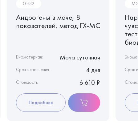
GH32
MG
Андрогены в моче, 8
Нар
показателей, метод ГХ-МС
чув
тес
биод
Моча суточная
Биоматериал:
Биома
4 дня
Срок исполнения:
Срок и
6 610 ₽
Стоимость
Стоим
Подробнее