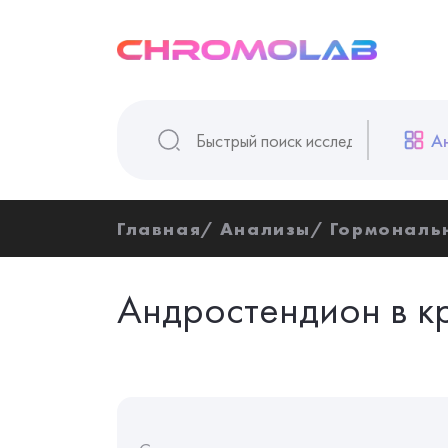
А
Главная
Анализы
Гормональ
Андростендион в 