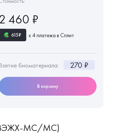
Стоимость:
2 460 ₽
х 4 платежа в Сплит
615₽
270 ₽
Взятие биоматериала:
В корзину
и (ВЭЖХ-МС/МС)