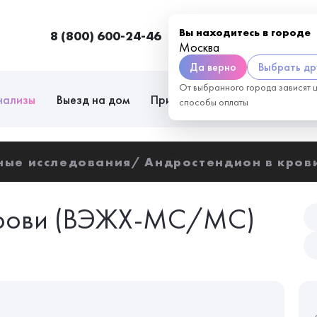
Вы находитесь в городе
8 (800) 600-24-46
Москва
П
Москва
Да верно
Выбрать др
От выбранного города зависят 
нализы
Выезд на дом
Приём врачей
Сотрудниче
способы оплаты
ные исследования
Андростендион в кров
крови (ВЭЖХ-МС/МС)