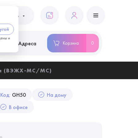
ациентам
угой
цены и
ство
Адреса
Корзина
0
и (ВЭЖХ-МС/МС)
Код:
GH50
На дому
В офисе