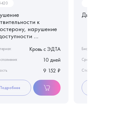
420
G19
ушение
Дигидротест
ствительности к
тостерону, нарушение
оступности ...
Кровь c ЭДТА
териал:
Биоматериал:
10 дней
сполнения:
Срок исполнения:
9 152 ₽
ость
Стоимость
Подробнее
Подробнее