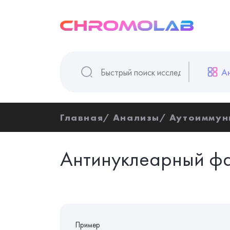
А
Главная
Анализы
Аутоиммун
Антинуклеарный фа
Пример