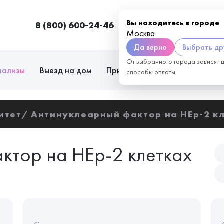
Вы находитесь в городе
8 (800) 600-24-46
Москва
П
Москва
Да верно
Выбрать др
От выбранного города зависят 
нализы
Выезд на дом
Приём врачей
Сотрудниче
способы оплаты
итет
Антинуклеарный фактор на НЕр-2 к
ктор на НЕр-2 клетках