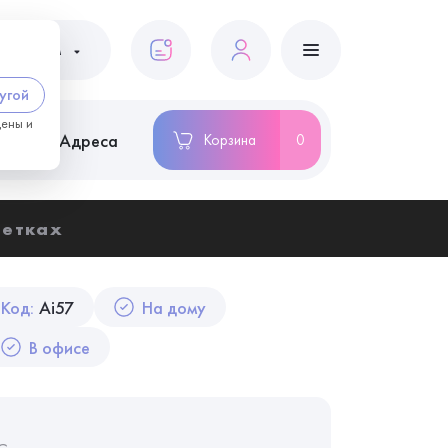
ациентам
угой
цены и
ство
Адреса
Корзина
0
летках
Код:
Ai57
На дому
В офисе