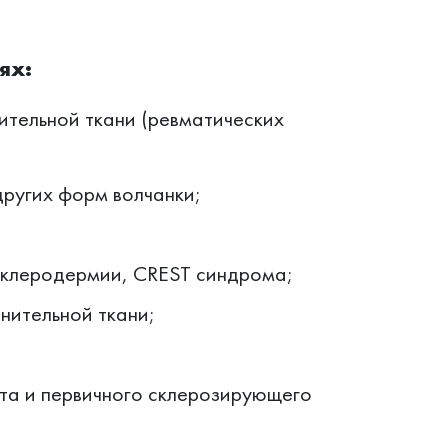
ях:
тельной ткани (ревматических
других форм волчанки;
склеродермии, CREST синдрома;
нительной ткани;
та и первичного склерозирующего