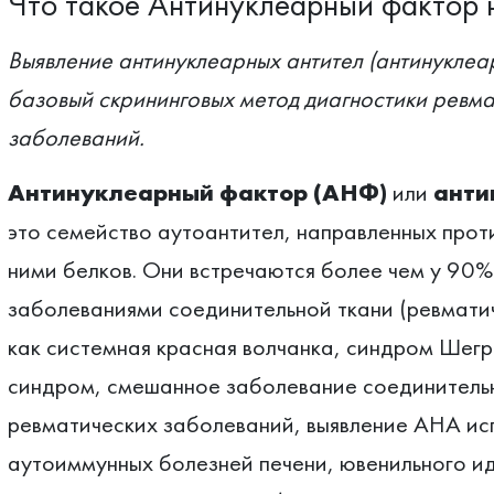
Что такое Антинуклеарный фактор 
Выявление антинуклеарных антител (антинуклеа
базовый скрининговых метод диагностики ревма
заболеваний.
Антинуклеарный фактор (АНФ)
или
анти
это семейство аутоантител, направленных проти
ними белков. Они встречаются более чем у 90%
заболеваниями соединительной ткани (ревмати
как системная красная волчанка, синдром Шегр
синдром, смешанное заболевание соединительн
ревматических заболеваний, выявление АНА исп
аутоиммунных болезней печени, ювенильного и