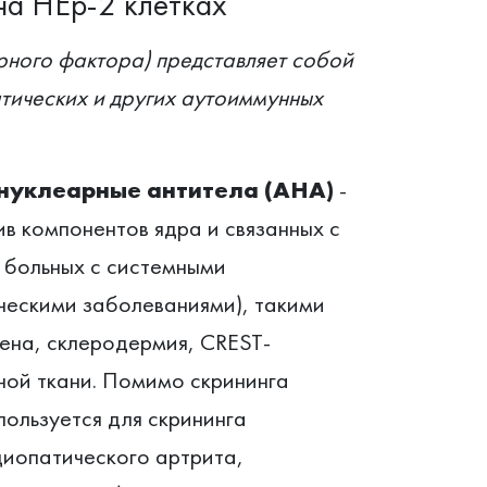
на НЕр-2 клетках
рного фактора) представляет собой
тических и других аутоиммунных
нуклеарные антитела (АНА)
-
в компонентов ядра и связанных с
 больных с системными
ческими заболеваниями), такими
ена, склеродермия, CREST-
ой ткани. Помимо скрининга
ользуется для скрининга
диопатического артрита,