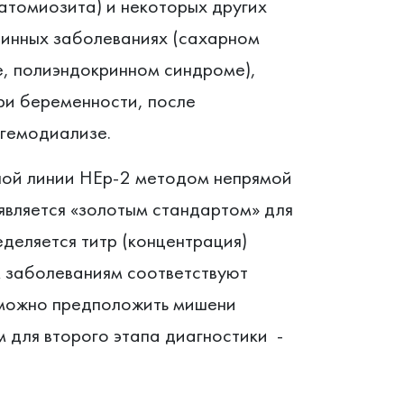
атомиозита) и некоторых других
ринных заболеваниях (сахарном
е, полиэндокринном синдроме),
при беременности, после
 гемодиализе.
чной линии HEp-2 методом непрямой
вляется «золотым стандартом» для
деляется титр (концентрация)
м заболеваниям соответствуют
я можно предположить мишени
 для второго этапа диагностики -