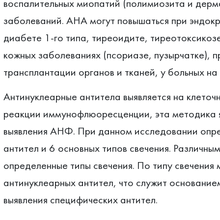
воспалительных миопатий (полимиозита и дерм
заболеваний. АНА могут повышаться при эндок
диабете 1-го типа, тиреоидите, тиреотоксикоз
кожных заболеваниях (псориазе, пузырчатке), 
трансплантации органов и тканей, у больных на
Антинуклеарные антитела выявляется на клето
реакции иммунофлюоресценции, эта методика я
выявления АНФ. При данном исследовании опре
антител и 6 основных типов свечения. Различны
определенные типы свечения. По типу свечени
антинуклеарных антител, что служит основанием
выявления специфических антител.