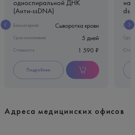
односпиральной ДНК
нат
(Анти-ssDNA)
dsD
Сыворотка крови
Биоматериал:
Биома
5 дней
Срок исполнения:
Срок 
1 590 ₽
Стоимость
Стои
Подробнее
Адреса медицинских офисов