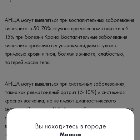
АНЦА могут выявляться при воспалительных заболевания
кишечника: в 50-70% случаев при язвенном колите и в 6–
15% при болезни Крона. Воспалительные заболевания
кишечника проявляются упорным жидким стулом с
примесью крови и гноя, болями в животе, слабостью,
потерей массы тела.
АНЦА могут выявляться при системных заболеваниях,
таких как ревматоидный артрит (5-10%) и системная
красная волчанка, но не имеют диагностического
значения. Появление АНЦА может быть спровоцировано
различными бактериальными и вирусными инфекциями,
Вы находитесь в городе
включая гепатиты B и С, ВИЧ, туберкулез, а также
приемом некоторых лекарств и запрещенных
Москва