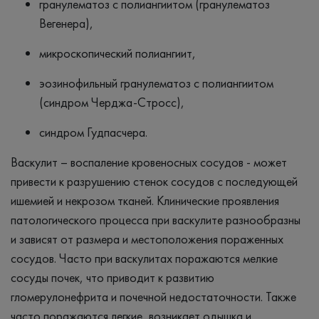
гранулематоз с полиангиитом (гранулематоз
Вегенера),
микроскопический полиангиит,
эозинофильный гранулематоз с полиангиитом
(синдром Черджа-Стросс),
синдром Гудпасчера.
Васкулит – воспаление кровеносных сосудов - может
привести к разрушению стенок сосудов с последующей
ишемией и некрозом тканей. Клинические проявления
патологического процесса при васкулите разнообразны
и зависят от размера и местоположения пораженных
сосудов. Часто при васкулитах поражаются мелкие
сосуды почек, что приводит к развитию
гломерулонефрита и почечной недостаточности. Также
часто поражаются легкие, возникает одышка и