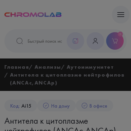
0
Главная
Анализы
Аутоиммунитет
Антитела к цитоплазме нейтрофилов
(ANCAс,ANCAp)
Код:
Ai15
На дому
В офисе
Антитела к цитоплазме
нейтрофилов (ANCAс,ANCAp)