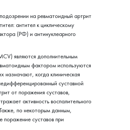
подозрении на ревматоидный артрит
ител: антител к циклическому
ктора (РФ) и антинуклеарного
-MCV) являются дополнительным
евматоидным фактором используются
их назначают, когда клиническая
й недифференцированный суставной
рит от поражения суставов,
тражает активность воспалительного
 Также, по некоторым данным,
е поражение суставов при