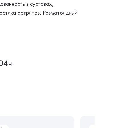
кованность в суставах,
остика артритов, Ревматоидный
04н: