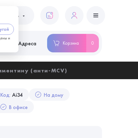
ациентам
угой
цены и
ство
Адреса
Корзина
0
иментину (анти-MCV)
Код:
Ai34
На дому
В офисе