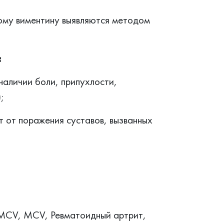
ому виментину выявляются методом
:
наличии боли, припухлости,
;
 от поражения суставов, вызванных
 MCV, MCV, Ревматоидный артрит,