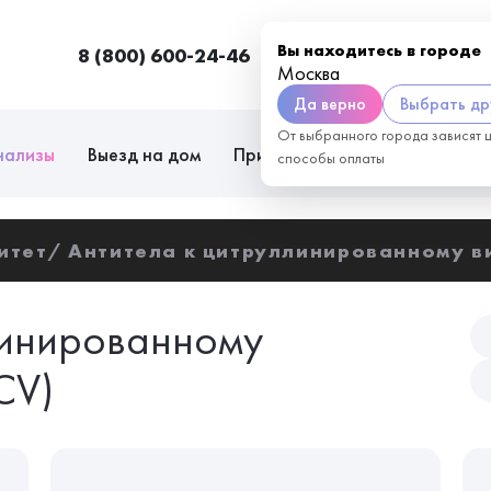
Вы находитесь в городе
8 (800) 600-24-46
Москва
П
Москва
Да верно
Выбрать др
От выбранного города зависят 
нализы
Выезд на дом
Приём врачей
Сотрудниче
способы оплаты
итет
Антитела к цитруллинированному в
линированному
CV)