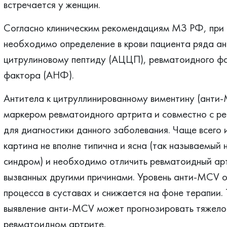
встречается у женщин.
Согласно клиническим рекомендациям МЗ РФ, при 
необходимо определение в крови пациента ряда ант
цитрулиновому пептиду (АЦЦП), ревматоидного фа
фактора (АНФ).
Антитела к цитруллинированному виментину (анти
маркером ревматоидного артрита и совместно с р
для диагностики данного заболевания. Чаще всего 
картина не вполне типична и ясна (так называемы
синдром) и необходимо отличить ревматоидный арт
вызванных другими причинами. Уровень анти-MCV о
процесса в суставах и снижается на фоне терапии.
выявление анти-MCV может прогнозировать тяжело
ревматоидном артрите.