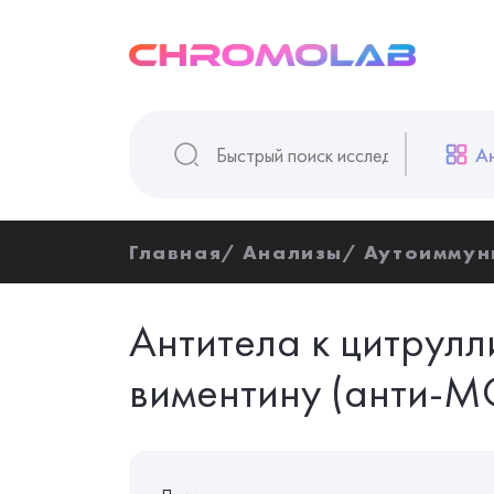
А
Главная
Анализы
Аутоиммун
Антитела к цитрул
виментину (анти-M