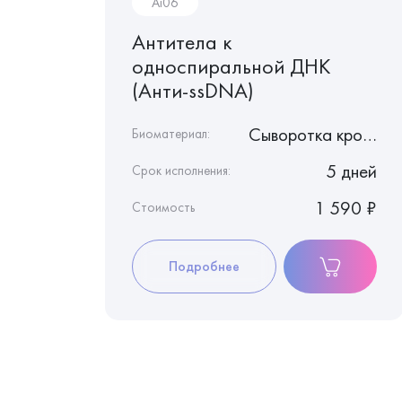
Ai06
 (IgG)
Антитела к
односпиральной ДНК
(Анти-ssDNA)
Сыворотка крови
Сыворотка крови
Биоматериал:
8 дней
5 дней
Срок исполнения:
1 260 ₽
1 590 ₽
Стоимость
Подробнее