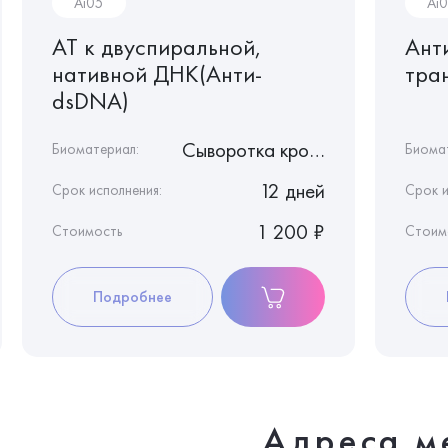
Ai05
Ai
АТ к двуспиральной,
Ант
нативной ДНК(Анти-
тра
dsDNA)
Сыворотка крови
Биоматериал:
Биома
12 дней
Срок исполнения:
Срок и
1 200 ₽
Стоимость
Стоим
Подробнее
Адреса м