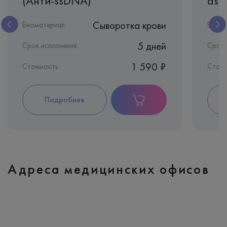
(Анти-ssDNA)
dsD
Сыворотка крови
Биоматериал:
Биома
5 дней
Срок исполнения:
Срок 
1 590 ₽
Стоимость
Стои
Подробнее
Адреса медицинских офисов