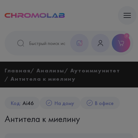
0
Главная
Анализы
Аутоиммунитет
Антитела к миелину
Код:
Ai46
На дому
В офисе
Антитела к миелину