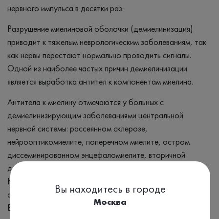
нервного импульса в десятки раз.
Разрушение миелиновой оболочки (демиелинизация)
приводит к тяжелым неврологическим заболеваниям, так
как нервы перестают нормально проводить сигналы.
Одной из наиболее частых причин демиелинизации
является выработка антител к компонентам миелина.
Антитела к миелину отмечаются у больных с
демиелинизирующим заболеваниями центральной
нервной системы: рассеянном склерозе,
нейрооптикомиелите, поперечном миелите, остром
диссеминированном энцефаломиелите, вторичной
демиелинизации на фоне неврологических заболеваний.
На фоне заболеваний периферической нервной системы
Вы находитесь в городе
антитела к миелину отмечаются при синдроме Гиейна-
Москва
Барре и других полирадикулоневритах.