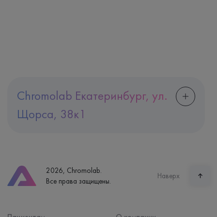
Chromolab Екатеринбург, ул.
Щорса, 38к1
Адрес
Екатеринбург, ул. Щорса, 38к1
Телефон
8 (800) 600-24-46
2026, Chromolab.
Часы работы
Наверх
Все права защищены.
пн-вс: 7:30-15:00
Способ оплаты
Наличные, банковская карта
Пациентам
О компании