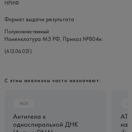
НРИФ
Формат выдачи результата
Полуколичественный
Номенклатура МЗ РФ, Приказ №804н:
(A12.06.021)
С этим анализом часто назначают:
Ai06
Ai
Антитела к
АТ 
односпиральной ДНК
нат