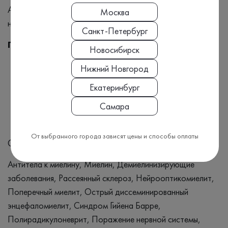
Антитела к антигенам миелина выявляются методом
Москва
непрямой иммунофлюоресценции (НРИФ)
Санкт-Петербург
Показания к выполнению исследования:
Новосибирск
Подозрение на демиелинизирующие заболевания
Нижний Новгород
центральной и/или периферической нервной
Екатеринбург
системы
Самара
От выбранного города зависят цены и способы оплаты
Синонимы
Антитела к миелину, Миелин, Демиелинизирующие
заболевания, Рассеянный склероз, Нейрооптикомиелит,
Поперечный миелит, Острый диссеминированный
энцефаломиелит, Синдром Гийена Барре,
Полирадикулоневрит, Поражение нервной системы,