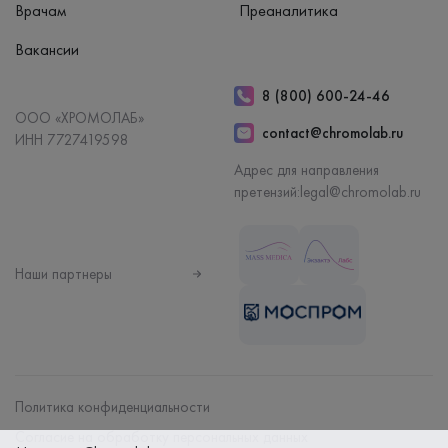
Врачам
Преаналитика
Вакансии
8 (800) 600-24-46
ООО «ХРОМОЛАБ»
contact@chromolab.ru
ИНН 7727419598
Адрес для направления
претензий:
legal@chromolab.ru
Наши партнеры
Политика конфиденциальности
Согласие на обработку персональных данных