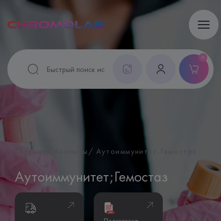
0
Главная
Анализы
Аутоиммунитет;Гемостаз
Аутоиммунитет;Гемостаз
Подготовка