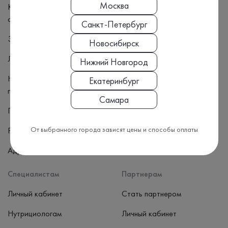
Москва
Как подготовиться к сдаче
Новости
анализов
Санкт-Петербург
О лаборатории
Задать вопрос специалисту
Новосибирск
Партнеры
Личный кабинет пациента
Нижний Новгород
Карьера
Налоговый вычет для
Екатеринбург
Лицензии и сертификаты
пациентов
Самара
Оборудование
Приём врачей
Статьи
От выбранного города зависят цены и способы оплаты
Результаты анализов
Адреса
Специалистам
Партнерам
Личный кабинет
Стать партнером
Нутрициологам
Личный кабинет